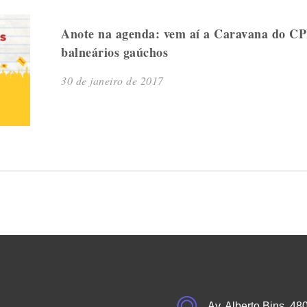
Anote na agenda: vem aí a Caravana do CP
balneários gaúchos
30 de janeiro de 2017
Av. Alberto Bins, 48