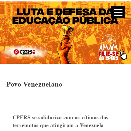
CPERS – Sindicato
CPERS – Sindicato dos Professores e Funcionários de escola
do Estado do Rio Grande do Sul
Skip
Povo Venezuelano
to
content
CPERS se solidariza com as vítimas dos
terremotos que atingiram a Venezuela