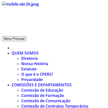
CPERS – Sindicato
CPERS – Sindicato dos Professores e Funcionários de escola do
Estado do Rio Grande do Sul
Menu Principal
QUEM SOMOS
Diretoria
Nossa História
Estatuto
O que é o CPERS?
Privacidade
COMISSÕES E DEPARTAMENTOS
Comissão de Educação
Comissão de Formação
Comissão de Comunicação
Comissão de Contratos Temporários