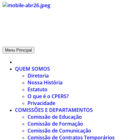
CPERS – Sindicato
CPERS – Sindicato dos Professores e Funcionários de escola do
Estado do Rio Grande do Sul
Menu Principal
QUEM SOMOS
Diretoria
Nossa História
Estatuto
O que é o CPERS?
Privacidade
COMISSÕES E DEPARTAMENTOS
Comissão de Educação
Comissão de Formação
Comissão de Comunicação
Comissão de Contratos Temporários