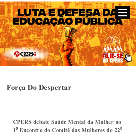
CPERS – Sindicato
CPERS – Sindicato dos Professores e Funcionários de escola
do Estado do Rio Grande do Sul
Skip
Força Do Despertar
to
content
CPERS debate Saúde Mental da Mulher no
1⁰ Encontro do Comitê das Mulheres do 22⁰