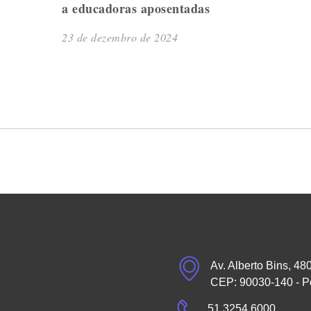
a educadoras aposentadas
23 de dezembro de 2024
Av. Alberto Bins, 48
CEP: 90030-140 - P
51 3254.6000