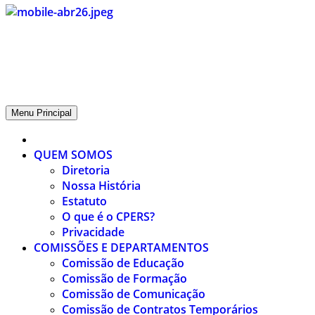
CPERS – Sindicato
CPERS – Sindicato dos Professores e Funcionários de escola do
Estado do Rio Grande do Sul
Menu Principal
QUEM SOMOS
Diretoria
Nossa História
Estatuto
O que é o CPERS?
Privacidade
COMISSÕES E DEPARTAMENTOS
Comissão de Educação
Comissão de Formação
Comissão de Comunicação
Comissão de Contratos Temporários