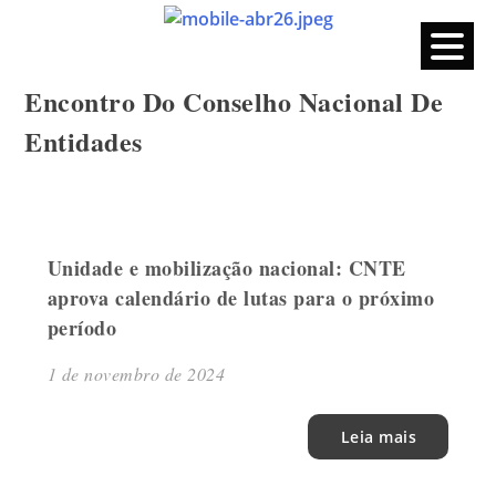
CPERS – Sindicato
CPERS – Sindicato dos Professores e Funcionários de escola
do Estado do Rio Grande do Sul
Skip
Encontro Do Conselho Nacional De
to
content
Entidades
Unidade e mobilização nacional: CNTE
aprova calendário de lutas para o próximo
período
1 de novembro de 2024
Leia mais