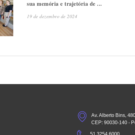
sua memória e trajetória de ...
19 de dezembro de 2024
Av. Alberto Bins, 48
CEP: 90030-140 - P
51 3254.6000