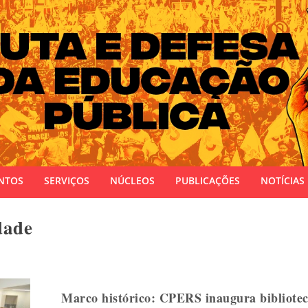
 do Estado do Rio Grande do Sul
NTOS
SERVIÇOS
NÚCLEOS
PUBLICAÇÕES
NOTÍCIAS
dade
Marco histórico: CPERS inaugura bibliotec