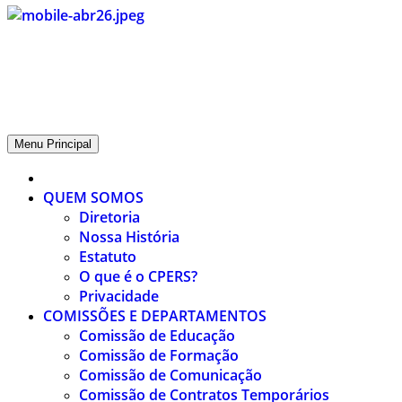
CPERS – Sindicato
CPERS – Sindicato dos Professores e Funcionários de escola do
Estado do Rio Grande do Sul
Menu Principal
QUEM SOMOS
Diretoria
Nossa História
Estatuto
O que é o CPERS?
Privacidade
COMISSÕES E DEPARTAMENTOS
Comissão de Educação
Comissão de Formação
Comissão de Comunicação
Comissão de Contratos Temporários