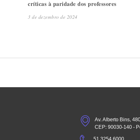
críticas à paridade dos professores
3 de dezembro de 2024
Av. Alberto Bins, 48
CEP: 90030-140 - P
51 3254.6000