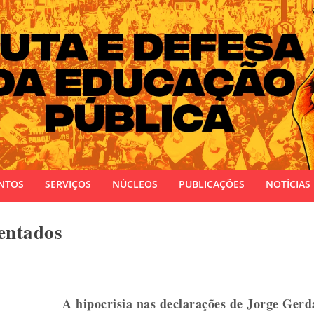
 do Estado do Rio Grande do Sul
NTOS
SERVIÇOS
NÚCLEOS
PUBLICAÇÕES
NOTÍCIAS
entados
A hipocrisia nas declarações de Jorge Gerd