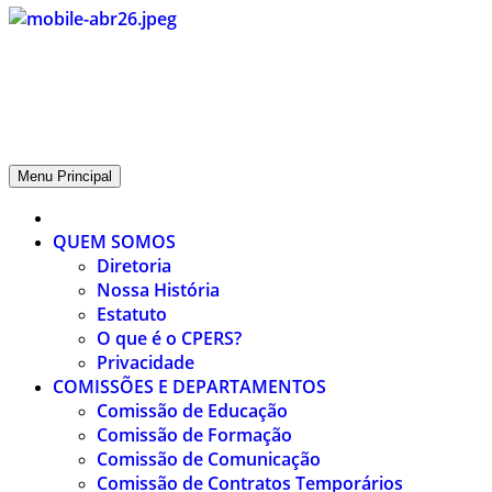
CPERS – Sindicato
CPERS – Sindicato dos Professores e Funcionários de escola do
Estado do Rio Grande do Sul
Menu Principal
QUEM SOMOS
Diretoria
Nossa História
Estatuto
O que é o CPERS?
Privacidade
COMISSÕES E DEPARTAMENTOS
Comissão de Educação
Comissão de Formação
Comissão de Comunicação
Comissão de Contratos Temporários