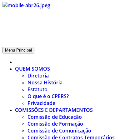
CPERS – Sindicato
CPERS – Sindicato dos Professores e Funcionários de escola do
Estado do Rio Grande do Sul
Menu Principal
QUEM SOMOS
Diretoria
Nossa História
Estatuto
O que é o CPERS?
Privacidade
COMISSÕES E DEPARTAMENTOS
Comissão de Educação
Comissão de Formação
Comissão de Comunicação
Comissão de Contratos Temporários