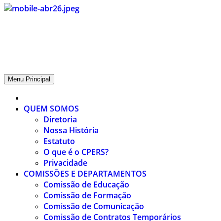
CPERS – Sindicato
CPERS – Sindicato dos Professores e Funcionários de escola do
Estado do Rio Grande do Sul
Menu Principal
QUEM SOMOS
Diretoria
Nossa História
Estatuto
O que é o CPERS?
Privacidade
COMISSÕES E DEPARTAMENTOS
Comissão de Educação
Comissão de Formação
Comissão de Comunicação
Comissão de Contratos Temporários