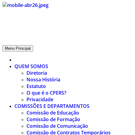
CPERS – Sindicato
CPERS – Sindicato dos Professores e Funcionários de escola do
Estado do Rio Grande do Sul
Menu Principal
QUEM SOMOS
Diretoria
Nossa História
Estatuto
O que é o CPERS?
Privacidade
COMISSÕES E DEPARTAMENTOS
Comissão de Educação
Comissão de Formação
Comissão de Comunicação
Comissão de Contratos Temporários