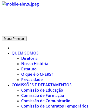
CPERS – Sindicato
CPERS – Sindicato dos Professores e Funcionários de escola do
Estado do Rio Grande do Sul
Menu Principal
QUEM SOMOS
Diretoria
Nossa História
Estatuto
O que é o CPERS?
Privacidade
COMISSÕES E DEPARTAMENTOS
Comissão de Educação
Comissão de Formação
Comissão de Comunicação
Comissão de Contratos Temporários