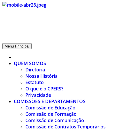
CPERS – Sindicato
CPERS – Sindicato dos Professores e Funcionários de escola do
Estado do Rio Grande do Sul
Menu Principal
QUEM SOMOS
Diretoria
Nossa História
Estatuto
O que é o CPERS?
Privacidade
COMISSÕES E DEPARTAMENTOS
Comissão de Educação
Comissão de Formação
Comissão de Comunicação
Comissão de Contratos Temporários