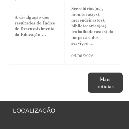
Secretárias(os),
monitoras(es),
A divulgação dos
merendeiras(os),
resultados do Índice
bibliotecárias(os),
de Desenvolvimento
trabalhadoras(es) da
da Educação …
limpeza e dos
serviços …
05/08/2026
Mais
notícias
LOCALIZAÇÃO