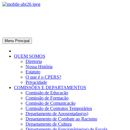
CPERS – Sindicato
CPERS – Sindicato dos Professores e Funcionários de escola do
Estado do Rio Grande do Sul
Menu Principal
QUEM SOMOS
Diretoria
Nossa História
Estatuto
O que é o CPERS?
Privacidade
COMISSÕES E DEPARTAMENTOS
Comissão de Educação
Comissão de Formação
Comissão de Comunicação
Comissão de Contratos Temporários
Departamento de Aposentadas(os)
Departamento de Combate ao Racismo
Departamento de Cultura
Departamento de Funcionárias(os) de Escola