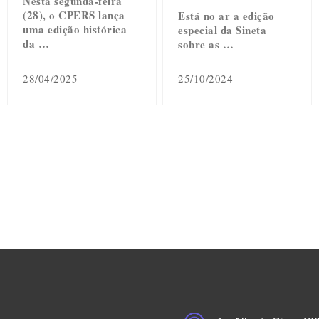
Nesta segunda-feira
(28), o CPERS lança
Está no ar a edição
uma edição histórica
especial da Sineta
da …
sobre as …
28/04/2025
25/10/2024