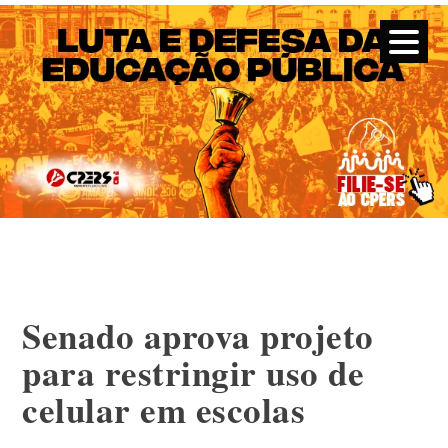
CPERS – Sindicato
CPERS – Sindicato dos Professores e Funcionários de escola
do Estado do Rio Grande do Sul
Skip
to
content
Senado aprova projeto
para restringir uso de
celular em escolas