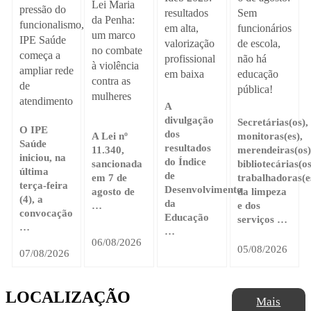
Lei Maria
pressão do
resultados
Sem
da Penha:
funcionalismo,
em alta,
funcionários
um marco
IPE Saúde
valorização
de escola,
no combate
começa a
profissional
não há
à violência
ampliar rede
em baixa
educação
contra as
de
pública!
mulheres
atendimento
A
divulgação
Secretárias(os),
O IPE
dos
A Lei nº
monitoras(es),
Saúde
resultados
11.340,
merendeiras(os)
iniciou, na
do Índice
sancionada
bibliotecárias(os
última
de
em 7 de
trabalhadoras(e
terça-feira
Desenvolvimento
agosto de
da limpeza
(4), a
da
…
e dos
convocação
Educação
serviços …
…
…
06/08/2026
05/08/2026
07/08/2026
LOCALIZAÇÃO
Mais