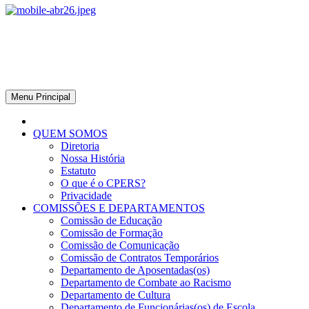
CPERS – Sindicato
CPERS – Sindicato dos Professores e Funcionários de escola do
Estado do Rio Grande do Sul
Menu Principal
QUEM SOMOS
Diretoria
Nossa História
Estatuto
O que é o CPERS?
Privacidade
COMISSÕES E DEPARTAMENTOS
Comissão de Educação
Comissão de Formação
Comissão de Comunicação
Comissão de Contratos Temporários
Departamento de Aposentadas(os)
Departamento de Combate ao Racismo
Departamento de Cultura
Departamento de Funcionárias(os) de Escola