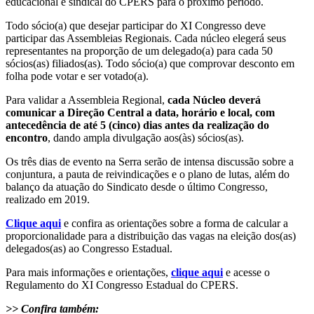
educacional e sindical do CPERS para o próximo período.
Todo sócio(a) que desejar participar do XI Congresso deve
participar das Assembleias Regionais. Cada núcleo elegerá seus
representantes na proporção de um delegado(a) para cada 50
sócios(as) filiados(as). Todo sócio(a) que comprovar desconto em
folha pode votar e ser votado(a).
Para validar a Assembleia Regional,
cada Núcleo deverá
comunicar a Direção Central a data, horário e local, com
antecedência de até 5 (cinco) dias antes da realização do
encontro
, dando ampla divulgação aos(às) sócios(as).
Os três dias de evento na Serra serão de intensa discussão sobre a
conjuntura, a pauta de reivindicações e o plano de lutas, além do
balanço da atuação do Sindicato desde
o último Congresso,
realizado em 2019.
Clique aqui
e confira as orientações sobre a forma de calcular a
proporcionalidade para a distribuição das vagas na eleição dos(as)
delegados(as) ao Congresso Estadual.
Para mais informações e orientações,
clique aqui
e acesse o
Regulamento do XI Congresso Estadual do CPERS.
>> Confira também: