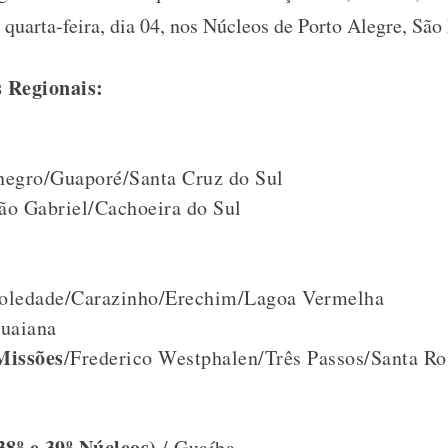
 quarta-feira, dia 04, nos Núcleos de Porto Alegre, São
 Regionais:
egro/Guaporé/Santa Cruz do Sul
ão Gabriel/Cachoeira do Sul
oledade/Carazinho/Erechim/Lagoa Vermelha
uaiana
Missões
/Frederico Westphalen/Três Passos/Santa Ro
38º e 39º Núcleos)
/ Guaíba