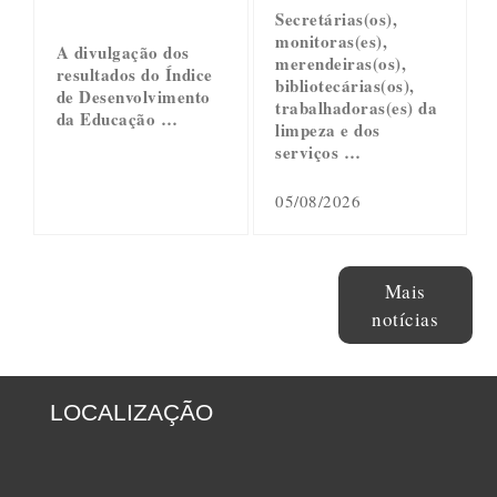
Secretárias(os),
monitoras(es),
A divulgação dos
merendeiras(os),
resultados do Índice
bibliotecárias(os),
de Desenvolvimento
trabalhadoras(es) da
da Educação …
limpeza e dos
serviços …
05/08/2026
Mais
notícias
LOCALIZAÇÃO