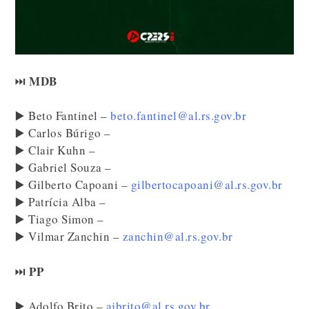
MDB
⏭️
▶️ Beto Fantinel –
beto.fantinel@al.rs.gov.br
▶️ Carlos Búrigo –
▶️ Clair Kuhn –
▶️ Gabriel Souza –
▶️ Gilberto Capoani –
gilbertocapoani@al.rs.gov.br
▶️ Patrícia Alba –
▶️ Tiago Simon –
▶️ Vilmar Zanchin –
zanchin@al.rs.gov.br
PP
⏭️
▶️ Adolfo Brito –
ajbrito@al.rs.gov.br