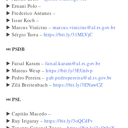
▶️ Ernani Polo –
▶️ Frederico Antunes –
▶️ Issur Koch –
▶️ Marcus Vinícius –
marcus.vinicius@al.rs.gov.br
▶️ Sérgio Turra –
https://bit.ly/31MLVjC
PSDB
⏭️
▶️ Faisal Karam –
faisal.karam@al.rs.gov.br
▶️ Mateus Wesp –
https://bit.ly/3EUnlvp
▶️ Pedro Pereira –
gab.pedropereira@al.rs.gov.br
▶️ Zilá Breitenbach –
https://bit.ly/3ENawCZ
PSL
⏭️
▶️ Capitão Macedo –
▶️ Ruy Irigaray –
https://bit.ly/3oQCdFv
▶️ Tenente Coronel Zucco –
https://bit.ly/3oOrhrY