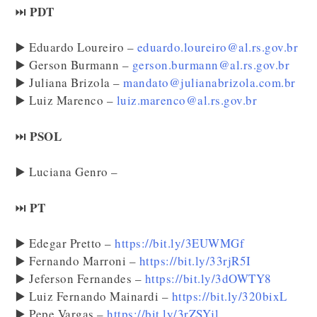
PDT
⏭️
▶️ Eduardo Loureiro –
eduardo.loureiro@al.rs.gov.br
▶️ Gerson Burmann –
gerson.burmann@al.rs.gov.br
▶️ Juliana Brizola –
mandato@julianabrizola.com.br
▶️ Luiz Marenco –
luiz.marenco@al.rs.gov.br
PSOL
⏭️
▶️ Luciana Genro –
PT
⏭️
▶️ Edegar Pretto –
https://bit.ly/3EUWMGf
▶️ Fernando Marroni –
https://bit.ly/33rjR5I
▶️ Jeferson Fernandes –
https://bit.ly/3dOWTY8
▶️ Luiz Fernando Mainardi –
https://bit.ly/320bixL
▶️ Pepe Vargas –
https://bit.ly/3rZSYjl