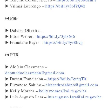
▶️ Vilmar Lourenço –
https://bit.ly/3oPrQ4x
PSB
⏭️
▶️ Dalciso Oliveira –
▶️ Elton Weber –
https://bit.ly/3ylz6s6
▶️ Franciane Bayer –
https://bit.ly/3yr8bvg
PTB
⏭️
▶️ Aloísio Classmann –
deputadoclassmann@gmail.com
▶️ Dirceu Franciscon –
https://bit.ly/3yntjT0
▶️ Elizandro Sabino –
elizandrosabino@gmail.com
▶️ Kelly Moraes –
kelly.moraes@al.rs.gov.br
▶️ Luís Augusto Lara –
luisaugusto.lara@al.rs.gov.br