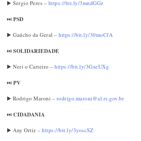
▶️ Sergio Peres –
https://bit.ly/3mndGGz
PSD
⏭️
▶️ Gaúcho da Geral –
https://bit.ly/30moCfA
SOLIDARIEDADE
⏭️
▶️ Neri o Carteiro –
https://bit.ly/3GxeUXg
PV
⏭️
▶️ Rodrigo Maroni –
rodrigo.maroni@al.rs.gov.br
CIDADANIA
⏭️
▶️ Any Ortiz –
https://bit.ly/3yoscSZ