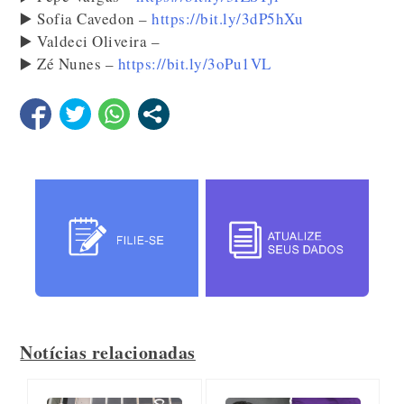
▶️ Sofia Cavedon –
https://bit.ly/3dP5hXu
▶️ Valdeci Oliveira –
▶️ Zé Nunes –
https://bit.ly/3oPu1VL
Notícias relacionadas