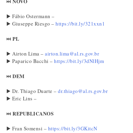
NOVO
⏭️
▶️ Fábio Ostermann –
▶️ Giuseppe Riesgo –
https://bit.ly/321xxn1
PL
⏭️
▶️ Airton Lima –
airton.lima@al.rs.gov.br
▶️ Paparico Bacchi –
https://bit.ly/3dNlHjm
DEM
⏭️
▶️ Dr. Thiago Duarte –
dr.thiago@al.rs.gov.br
▶️ Eric Lins –
REPUBLICANOS
⏭️
▶️ Fran Somensi –
https://bit.ly/3GKitcN