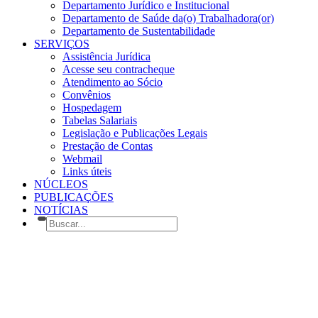
Departamento Jurídico e Institucional
Departamento de Saúde da(o) Trabalhadora(or)
Departamento de Sustentabilidade
SERVIÇOS
Assistência Jurídica
Acesse seu contracheque
Atendimento ao Sócio
Convênios
Hospedagem
Tabelas Salariais
Legislação e Publicações Legais
Prestação de Contas
Webmail
Links úteis
NÚCLEOS
PUBLICAÇÕES
NOTÍCIAS