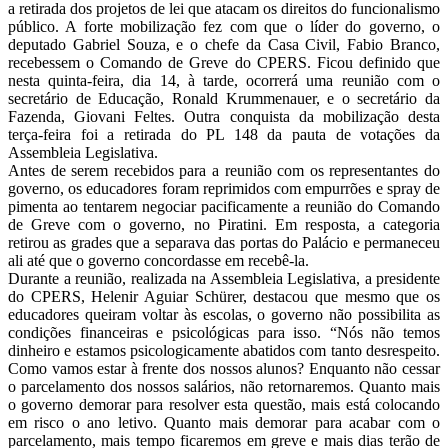
a retirada dos projetos de lei que atacam os direitos do funcionalismo
público. A forte mobilização fez com que o líder do governo, o
deputado Gabriel Souza, e o chefe da Casa Civil, Fabio Branco,
recebessem o Comando de Greve do CPERS. Ficou definido que
nesta quinta-feira, dia 14, à tarde, ocorrerá uma reunião com o
secretário de Educação, Ronald Krummenauer, e o secretário da
Fazenda, Giovani Feltes. Outra conquista da mobilização desta
terça-feira foi a retirada do PL 148 da pauta de votações da
Assembleia Legislativa.
Antes de serem recebidos para a reunião com os representantes do
governo, os educadores foram reprimidos com empurrões e spray de
pimenta ao tentarem negociar pacificamente a reunião do Comando
de Greve com o governo, no Piratini. Em resposta, a categoria
retirou as grades que a separava das portas do Palácio e permaneceu
ali até que o governo concordasse em recebê-la.
Durante a reunião, realizada na Assembleia Legislativa, a presidente
do CPERS, Helenir Aguiar Schürer, destacou que mesmo que os
educadores queiram voltar às escolas, o governo não possibilita as
condições financeiras e psicológicas para isso. “Nós não temos
dinheiro e estamos psicologicamente abatidos com tanto desrespeito.
Como vamos estar à frente dos nossos alunos? Enquanto não cessar
o parcelamento dos nossos salários, não retornaremos. Quanto mais
o governo demorar para resolver esta questão, mais está colocando
em risco o ano letivo. Quanto mais demorar para acabar com o
parcelamento, mais tempo ficaremos em greve e mais dias terão de