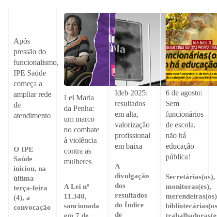
Após
pressão do
funcionalismo,
IPE Saúde
começa a
Ideb 2025:
6 de agosto:
ampliar rede
Lei Maria
resultados
Sem
de
da Penha:
em alta,
funcionários
atendimento
um marco
valorização
de escola,
no combate
profissional
não há
à violência
em baixa
educação
O IPE
contra as
pública!
Saúde
mulheres
A
iniciou, na
divulgação
Secretárias(os),
última
dos
A Lei nº
monitoras(es),
terça-feira
resultados
11.340,
merendeiras(os)
(4), a
do Índice
sancionada
bibliotecárias(os
convocação
de
em 7 de
trabalhadoras(e