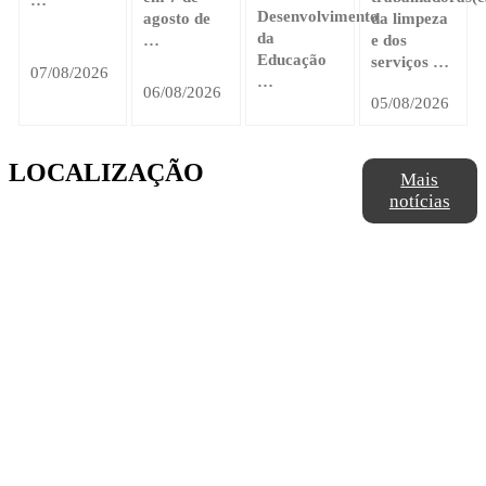
…
Desenvolvimento
agosto de
da limpeza
da
…
e dos
Educação
serviços …
07/08/2026
…
06/08/2026
05/08/2026
LOCALIZAÇÃO
Mais
notícias