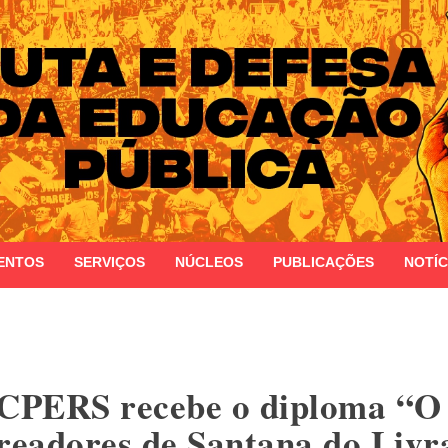
 do Estado do Rio Grande do Sul
ENTOS
SERVIÇOS
NÚCLEOS
PUBLICAÇÕES
NOTÍC
 CPERS recebe o diploma “O
eadores de Santana do Liv