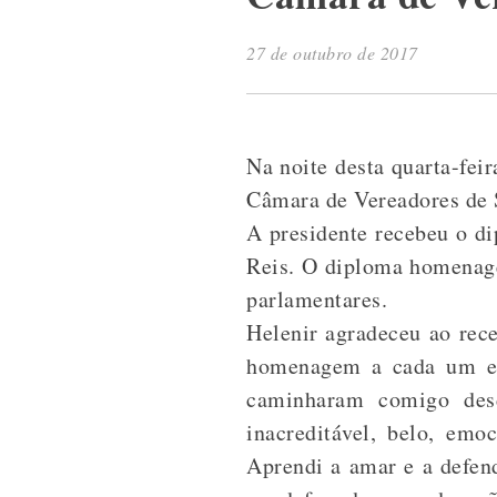
27 de outubro de 2017
Na noite desta quarta-fei
Câmara de Vereadores de 
A presidente recebeu o d
Reis. O diploma homenage
parlamentares.
Helenir agradeceu ao rec
homenagem a cada um e c
caminharam comigo desd
inacreditável, belo, em
Aprendi a amar e a defen