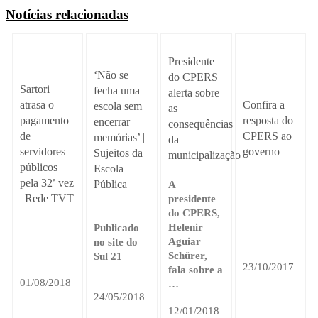
Notícias relacionadas
Presidente
‘Não se
do CPERS
Sartori
fecha uma
alerta sobre
atrasa o
Confira a
escola sem
as
pagamento
resposta do
encerrar
consequências
de
CPERS ao
memórias’ |
da
servidores
governo
Sujeitos da
municipalização
públicos
Escola
pela 32ª vez
Pública
A
| Rede TVT
presidente
do CPERS,
Helenir
Publicado
Aguiar
no site do
Schürer,
Sul 21
23/10/2017
fala sobre a
01/08/2018
…
24/05/2018
12/01/2018