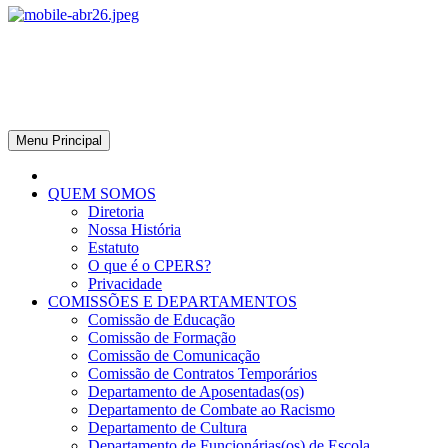
CPERS – Sindicato
CPERS – Sindicato dos Professores e Funcionários de escola do
Estado do Rio Grande do Sul
Menu Principal
QUEM SOMOS
Diretoria
Nossa História
Estatuto
O que é o CPERS?
Privacidade
COMISSÕES E DEPARTAMENTOS
Comissão de Educação
Comissão de Formação
Comissão de Comunicação
Comissão de Contratos Temporários
Departamento de Aposentadas(os)
Departamento de Combate ao Racismo
Departamento de Cultura
Departamento de Funcionárias(os) de Escola