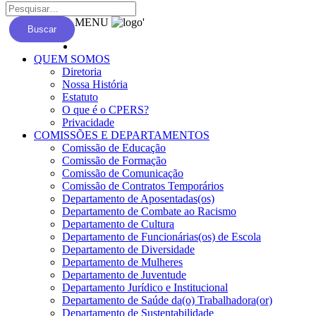
MENU
'
Buscar
QUEM SOMOS
Diretoria
Nossa História
Estatuto
O que é o CPERS?
Privacidade
COMISSÕES E DEPARTAMENTOS
Comissão de Educação
Comissão de Formação
Comissão de Comunicação
Comissão de Contratos Temporários
Departamento de Aposentadas(os)
Departamento de Combate ao Racismo
Departamento de Cultura
Departamento de Funcionárias(os) de Escola
Departamento de Diversidade
Departamento de Mulheres
Departamento de Juventude
Departamento Jurídico e Institucional
Departamento de Saúde da(o) Trabalhadora(or)
Departamento de Sustentabilidade