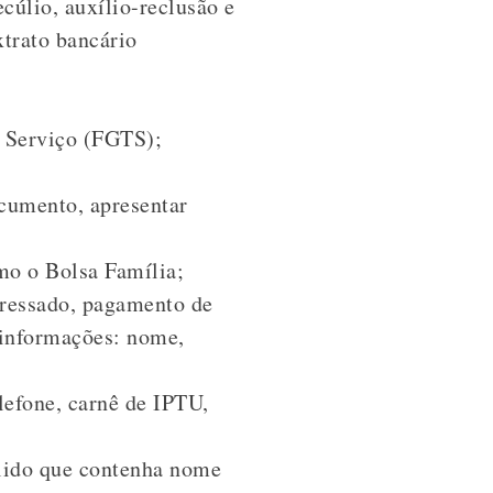
ecúlio, auxílio-reclusão e
xtrato bancário
 Serviço (FGTS);
ocumento, apresentar
mo o Bolsa Família;
eressado, pagamento de
 informações: nome,
elefone, carnê de IPTU,
álido que contenha nome