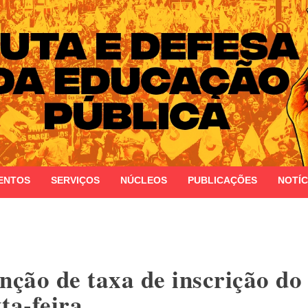
 do Estado do Rio Grande do Sul
ENTOS
SERVIÇOS
NÚCLEOS
PUBLICAÇÕES
NOTÍC
enção de taxa de inscrição 
ta-feira