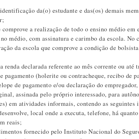
identificação da(o) estudante e das(os) demais me
r;
 comprove a realização de todo o ensino médio em e
ino médio, com assinatura e carimbo da escola. No c
ração da escola que comprove a condição de bolsista
 renda declarada referente ao mês corrente ou até t
e pagamento (holerite ou contracheque, recibo de p
elope de pagamento e/ou declaração do empregador, 
ginal, assinada pelo próprio interessado, para autôn
es) em atividades informais, contendo as seguintes
desenvolve, local onde a executa, telefone, há quant
m reais;
dimentos fornecido pelo Instituto Nacional do Segur