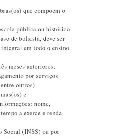
mbras(os) que compõem o
scola pública ou histórico
aso de bolsista, deve ser
 integral em todo o ensino
rês meses anteriores;
agamento por serviços
entre outros);
omas(os) e
 informações: nome,
o tempo a exerce e renda
o Social (INSS) ou por