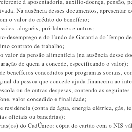
 referente à aposentadoria, auxílio-doença, pensão, p
ivada. Na ausência desses documentos, apresentar e
com o valor do crédito do benefício;
ssões, aluguéis, pró-labores e outros;
uro-desemprego e do Fundo de Garantia do Tempo de
timo contrato de trabalho;
 valor da pensão alimentícia (na ausência desse d
laração de quem a concede, especificando o valor);
de benefícios concedidos por programas sociais, co
ginal da pessoa que concede ajuda financeira ao int
scola ou de outras despesas, contendo as seguintes
fone, valor concedido e finalidade;
 residência (conta de água, energia elétrica, gás, t
as oficiais ou bancárias);
árias(os) do CadÚnico: cópia do cartão com o NIS v