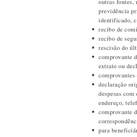
outras fontes,
previdência pr
identificado, 
recibo de comi
recibo de seg
rescisão do úl
comprovante do
extrato ou dec
comprovantes 
declaração ori
despesas com e
endereço, tele
comprovante de
correspondênci
para benefici