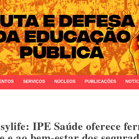
 do Estado do Rio Grande do Sul
ENTOS
SERVIÇOS
NÚCLEOS
PUBLICAÇÕES
NOTÍC
sylife: IPE Saúde oferece fe
e e ao bem-estar dos segura