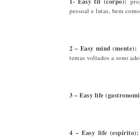
1- Easy fit (corpo):
prop
pessoal e lutas, bem como
2 – Easy mind (mente):
a
temas voltados a sono ade
3 – Easy life (gastronom
4 – Easy life (espírito):