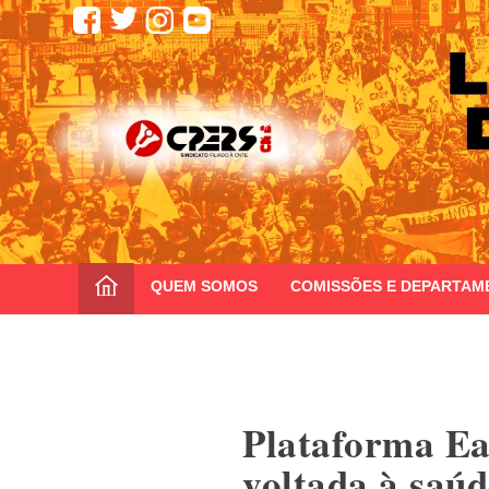
CPERS – Sindicato
CPERS – Sindicato dos Professores e Funcionários de escola
QUEM SOMOS
COMISSÕES E DEPARTAM
Skip
to
content
Plataforma Ea
voltada à saúd