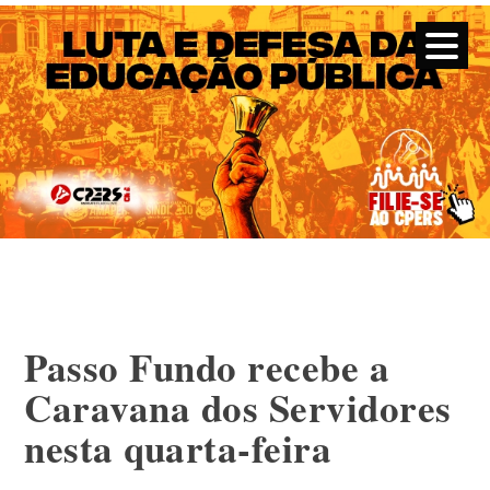
CPERS – Sindicato
CPERS – Sindicato dos Professores e Funcionários de escola
do Estado do Rio Grande do Sul
Skip
to
content
Passo Fundo recebe a
Caravana dos Servidores
nesta quarta-feira