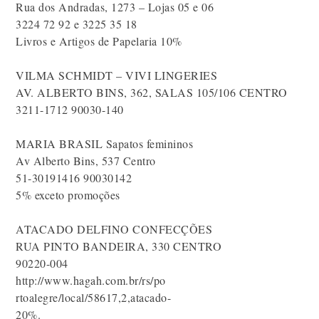
Rua dos Andradas, 1273 – Lojas 05 e 06
3224 72 92 e 3225 35 18
Livros e Artigos de Papelaria 10%
VILMA SCHMIDT – VIVI LINGERIES
AV. ALBERTO BINS, 362, SALAS 105/106 CENTRO
3211-1712 90030-140
MARIA BRASIL Sapatos femininos
Av Alberto Bins, 537 Centro
51-30191416 90030142
5% exceto promoções
ATACADO DELFINO CONFECÇÕES
RUA PINTO BANDEIRA, 330 CENTRO
90220-004
http://www.hagah.com.br/rs/po
rtoalegre/local/58617,2,atacado-
20%.