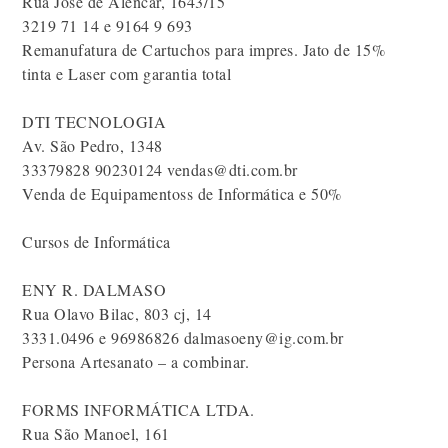
Rua José de Alencar, 1643/15
3219 71 14 e 9164 9 693
Remanufatura de Cartuchos para impres. Jato de 15%
tinta e Laser com garantia total
DTI TECNOLOGIA
Av. São Pedro, 1348
33379828 90230124 vendas@dti.com.br
Venda de Equipamentoss de Informática e 50%
Cursos de Informática
ENY R. DALMASO
Rua Olavo Bilac, 803 cj, 14
3331.0496 e 96986826 dalmasoeny@ig.com.br
Persona Artesanato – a combinar.
FORMS INFORMÁTICA LTDA.
Rua São Manoel, 161