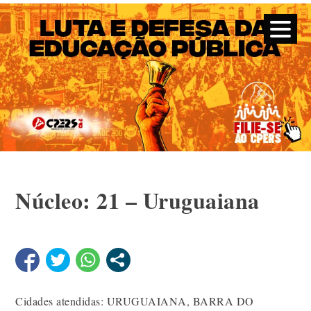
CPERS – Sindicato
CPERS – Sindicato dos Professores e Funcionários de
escola do Estado do Rio Grande do Sul
Skip
Núcleo: 21 – Uruguaiana
to
content
Cidades atendidas: URUGUAIANA, BARRA DO