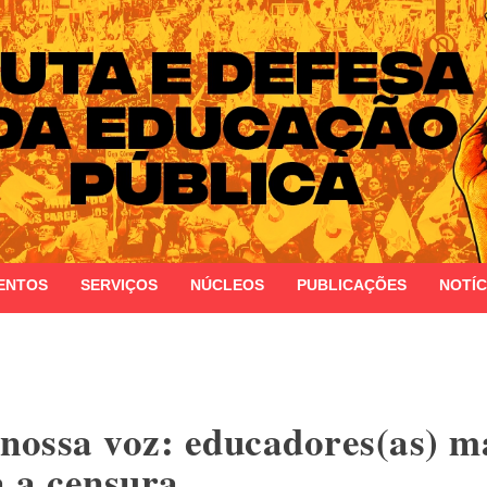
 do Estado do Rio Grande do Sul
ENTOS
SERVIÇOS
NÚCLEOS
PUBLICAÇÕES
NOTÍC
 nossa voz: educadores(as) m
a a censura