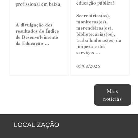
educação pública!
profissional em baixa
Secretárias(os),
monitoras(es),
A divulgação dos
merendeiras(os),
resultados do Índice
bibliotecárias(os),
de Desenvolvimento
trabalhadoras(es) da
da Educação …
limpeza e dos
serviços …
05/08/2026
Mais
notícias
LOCALIZAÇÃO