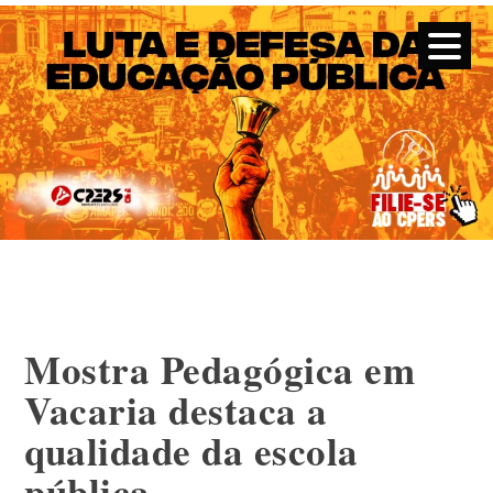
CPERS – Sindicato
CPERS – Sindicato dos Professores e Funcionários de escola
do Estado do Rio Grande do Sul
Skip
to
content
Mostra Pedagógica em
Vacaria destaca a
qualidade da escola
pública