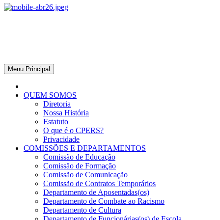
CPERS – Sindicato
CPERS – Sindicato dos Professores e Funcionários de escola do
Estado do Rio Grande do Sul
Menu Principal
QUEM SOMOS
Diretoria
Nossa História
Estatuto
O que é o CPERS?
Privacidade
COMISSÕES E DEPARTAMENTOS
Comissão de Educação
Comissão de Formação
Comissão de Comunicação
Comissão de Contratos Temporários
Departamento de Aposentadas(os)
Departamento de Combate ao Racismo
Departamento de Cultura
Departamento de Funcionárias(os) de Escola