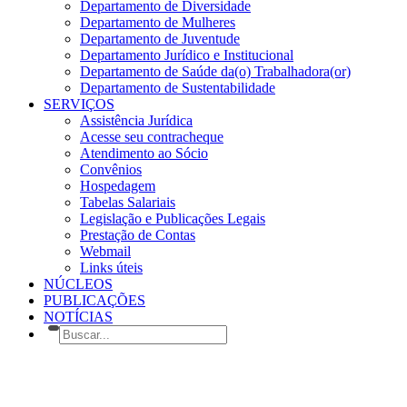
Departamento de Diversidade
Departamento de Mulheres
Departamento de Juventude
Departamento Jurídico e Institucional
Departamento de Saúde da(o) Trabalhadora(or)
Departamento de Sustentabilidade
SERVIÇOS
Assistência Jurídica
Acesse seu contracheque
Atendimento ao Sócio
Convênios
Hospedagem
Tabelas Salariais
Legislação e Publicações Legais
Prestação de Contas
Webmail
Links úteis
NÚCLEOS
PUBLICAÇÕES
NOTÍCIAS