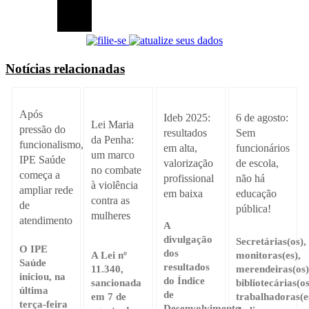
Notícias relacionadas
Após
Ideb 2025:
6 de agosto:
Lei Maria
pressão do
resultados
Sem
da Penha:
funcionalismo,
em alta,
funcionários
um marco
IPE Saúde
valorização
de escola,
no combate
começa a
profissional
não há
à violência
ampliar rede
em baixa
educação
contra as
de
pública!
mulheres
atendimento
A
divulgação
Secretárias(os),
O IPE
dos
A Lei nº
monitoras(es),
Saúde
resultados
11.340,
merendeiras(os)
iniciou, na
do Índice
sancionada
bibliotecárias(os
última
de
em 7 de
trabalhadoras(e
terça-feira
Desenvolvimento