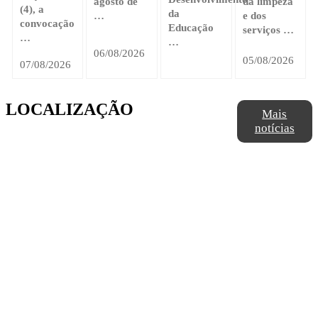
agosto de
da limpeza
(4), a
da
…
e dos
convocação
Educação
serviços …
…
…
06/08/2026
05/08/2026
07/08/2026
LOCALIZAÇÃO
Mais
notícias