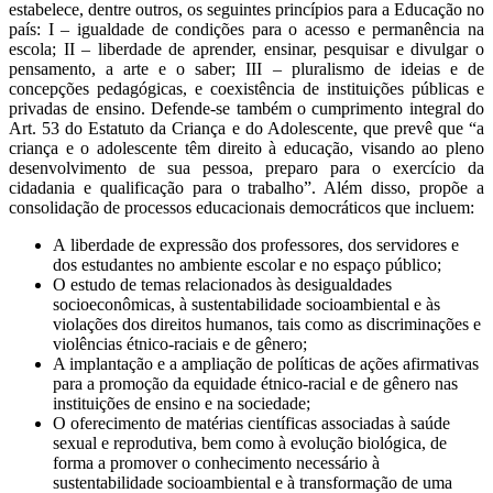
estabelece, dentre outros, os seguintes princípios para a Educação no
país: I – igualdade de condições para o acesso e permanência na
escola; II – liberdade de aprender, ensinar, pesquisar e divulgar o
pensamento, a arte e o saber; III – pluralismo de ideias e de
concepções pedagógicas, e coexistência de instituições públicas e
privadas de ensino. Defende-se também o cumprimento integral do
Art. 53 do Estatuto da Criança e do Adolescente, que prevê que “a
criança e o adolescente têm direito à educação, visando ao pleno
desenvolvimento de sua pessoa, preparo para o exercício da
cidadania e qualificação para o trabalho”. Além disso, propõe a
consolidação de processos educacionais democráticos que incluem:
A liberdade de expressão dos professores, dos servidores e
dos estudantes no ambiente escolar e no espaço público;
O estudo de temas relacionados às desigualdades
socioeconômicas, à sustentabilidade socioambiental e às
violações dos direitos humanos, tais como as discriminações e
violências étnico-raciais e de gênero;
A implantação e a ampliação de políticas de ações afirmativas
para a promoção da equidade étnico-racial e de gênero nas
instituições de ensino e na sociedade;
O oferecimento de matérias científicas associadas à saúde
sexual e reprodutiva, bem como à evolução biológica, de
forma a promover o conhecimento necessário à
sustentabilidade socioambiental e à transformação de uma