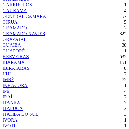
GARRUCHOS
1
GAURAMA
4
GENERAL CÂMARA
57
GIRUÁ
5
GRAMADO
2
GRAMADO XAVIER
325
GRAVATAÍ
53
GUAÍBA
38
GUAPORÉ
1
HERVEIRAS
532
IBARAMA
151
IBIRAIARAS
8
IJUÍ
2
IMBÉ
72
INHACORÁ
1
IPÊ
4
IRAÍ
2
ITAARA
3
ITAPUCA
3
ITATIBA DO SUL
3
IVORÁ
1
IVOTI
1