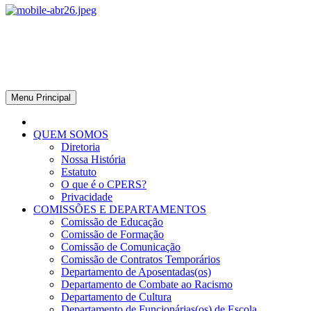
CPERS – Sindicato
CPERS – Sindicato dos Professores e Funcionários de escola do
Estado do Rio Grande do Sul
Menu Principal
QUEM SOMOS
Diretoria
Nossa História
Estatuto
O que é o CPERS?
Privacidade
COMISSÕES E DEPARTAMENTOS
Comissão de Educação
Comissão de Formação
Comissão de Comunicação
Comissão de Contratos Temporários
Departamento de Aposentadas(os)
Departamento de Combate ao Racismo
Departamento de Cultura
Departamento de Funcionárias(os) de Escola