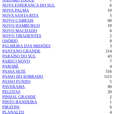
NÃO-ME-TOQUE
1
NOVA ESPERANÇA DO SUL
6
NOVA PALMA
10
NOVA SANTA RITA
5
NOVO CABRAIS
60
NOVO HAMBURGO
19
NOVO MACHADO
6
NOVO TIRADENTES
2
OSÓRIO
8
PALMEIRA DAS MISSÕES
3
PANTANO GRANDE
214
PARAÍSO DO SUL
43
PARECI NOVO
7
PAROBÉ
4
PASSA SETE
516
PASSO DO SOBRADO
1115
PASSO FUNDO
5
PAVERAMA
90
PELOTAS
20
PINHAL GRANDE
2
PINTO BANDEIRA
1
PIRATINI
6
PLANALTO
4