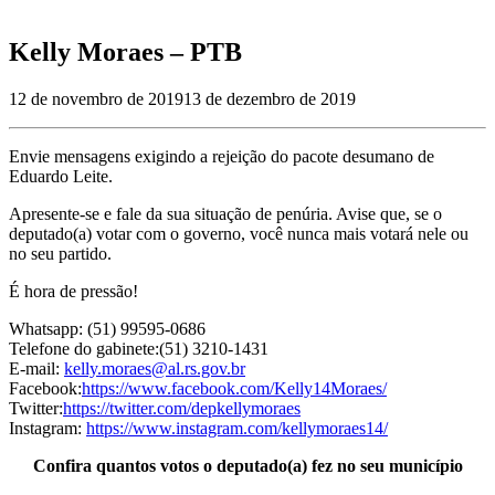
Kelly Moraes – PTB
12 de novembro de 2019
13 de dezembro de 2019
Envie mensagens exigindo a rejeição do pacote desumano de
Eduardo Leite.
Apresente-se e fale da sua situação de penúria. Avise que, se o
deputado(a) votar com o governo, você nunca mais votará nele ou
no seu partido.
É hora de pressão!
Whatsapp: (51) 99595-0686
Telefone do gabinete:(51) 3210-1431
E-mail:
kelly.moraes@al.rs.gov.br
Facebook:
https://www.facebook.com/Kelly14Moraes/
Twitter:
https://twitter.com/depkellymoraes
Instagram:
https://www.instagram.com/kellymoraes14/
Confira quantos votos o deputado(a) fez no seu município