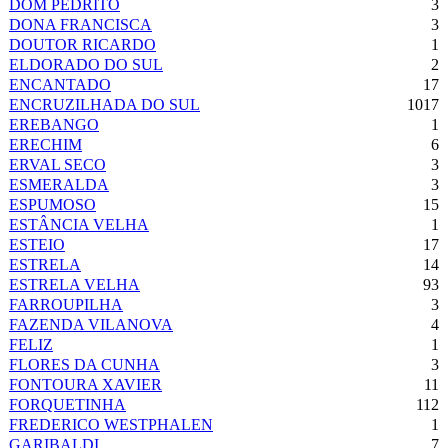
DOM PEDRITO
3
DONA FRANCISCA
3
DOUTOR RICARDO
1
ELDORADO DO SUL
2
ENCANTADO
17
ENCRUZILHADA DO SUL
1017
EREBANGO
1
ERECHIM
6
ERVAL SECO
3
ESMERALDA
3
ESPUMOSO
15
ESTÂNCIA VELHA
1
ESTEIO
17
ESTRELA
14
ESTRELA VELHA
93
FARROUPILHA
3
FAZENDA VILANOVA
4
FELIZ
1
FLORES DA CUNHA
3
FONTOURA XAVIER
11
FORQUETINHA
112
FREDERICO WESTPHALEN
1
GARIBALDI
7