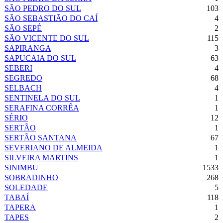
SÃO PEDRO DO SUL
103
SÃO SEBASTIÃO DO CAÍ
4
SÃO SEPÉ
2
SÃO VICENTE DO SUL
115
SAPIRANGA
3
SAPUCAIA DO SUL
63
SEBERI
4
SEGREDO
68
SELBACH
4
SENTINELA DO SUL
1
SERAFINA CORRÊA
1
SÉRIO
12
SERTÃO
1
SERTÃO SANTANA
67
SEVERIANO DE ALMEIDA
1
SILVEIRA MARTINS
1
SINIMBU
1533
SOBRADINHO
268
SOLEDADE
5
TABAÍ
118
TAPERA
1
TAPES
2