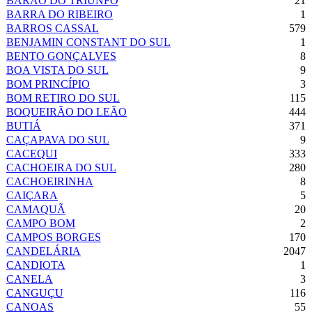
BARÃO DO TRIUNFO
21
BARRA DO RIBEIRO
1
BARROS CASSAL
579
BENJAMIN CONSTANT DO SUL
1
BENTO GONÇALVES
8
BOA VISTA DO SUL
9
BOM PRINCÍPIO
3
BOM RETIRO DO SUL
115
BOQUEIRÃO DO LEÃO
444
BUTIÁ
371
CAÇAPAVA DO SUL
9
CACEQUI
333
CACHOEIRA DO SUL
280
CACHOEIRINHA
8
CAIÇARA
5
CAMAQUÃ
20
CAMPO BOM
2
CAMPOS BORGES
170
CANDELÁRIA
2047
CANDIOTA
1
CANELA
3
CANGUÇU
116
CANOAS
55