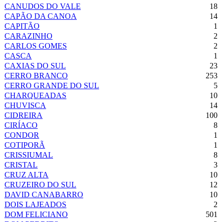
CANUDOS DO VALE
18
CAPÃO DA CANOA
14
CAPITÃO
1
CARAZINHO
2
CARLOS GOMES
2
CASCA
1
CAXIAS DO SUL
23
CERRO BRANCO
253
CERRO GRANDE DO SUL
5
CHARQUEADAS
10
CHUVISCA
14
CIDREIRA
100
CIRÍACO
8
CONDOR
1
COTIPORÃ
1
CRISSIUMAL
8
CRISTAL
3
CRUZ ALTA
10
CRUZEIRO DO SUL
12
DAVID CANABARRO
10
DOIS LAJEADOS
2
DOM FELICIANO
501