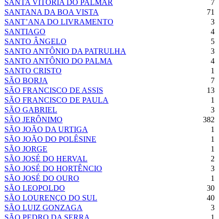
SANTA VITÓRIA DO PALMAR
7
SANTANA DA BOA VISTA
71
SANT’ANA DO LIVRAMENTO
3
SANTIAGO
4
SANTO ÂNGELO
5
SANTO ANTÔNIO DA PATRULHA
3
SANTO ANTÔNIO DO PALMA
4
SANTO CRISTO
1
SÃO BORJA
7
SÃO FRANCISCO DE ASSIS
13
SÃO FRANCISCO DE PAULA
1
SÃO GABRIEL
3
SÃO JERÔNIMO
382
SÃO JOÃO DA URTIGA
1
SÃO JOÃO DO POLÊSINE
1
SÃO JORGE
1
SÃO JOSÉ DO HERVAL
2
SÃO JOSÉ DO HORTÊNCIO
3
SÃO JOSÉ DO OURO
1
SÃO LEOPOLDO
30
SÃO LOURENÇO DO SUL
40
SÃO LUIZ GONZAGA
3
SÃO PEDRO DA SERRA
1