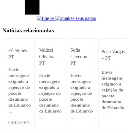
Notícias relacionadas
Valdeci
Sofia
Zé Nunes –
Pepe Vargas
Oliveira –
Cavedon –
PT
– PT
PT
PT
Envie
Envie
Envie
Envie
mensagens
mensagens
mensagens
mensagens
exigindo a
exigindo a
exigindo a
exigindo a
rejeição do
rejeição do
rejeição do
rejeição do
pacote
pacote
pacote
pacote
desumano
desumano
desumano
desumano
de Eduardo
de Eduardo
de Eduardo
de Eduardo
…
…
…
…
03/12/2019