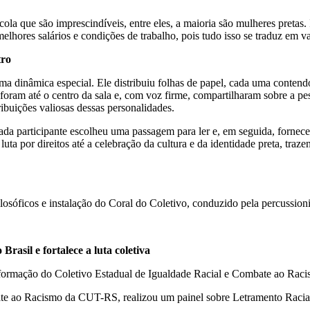
la que são imprescindíveis, entre eles, a maioria são mulheres pretas. 
 melhores salários e condições de trabalho, pois tudo isso se traduz em 
tro
ma dinâmica especial. Ele distribuiu folhas de papel, cada uma conten
 foram até o centro da sala e, com voz firme, compartilharam sobre a pe
ribuições valiosas dessas personalidades.
ada participante escolheu uma passagem para ler e, em seguida, forneceu
uta por direitos até a celebração da cultura e da identidade preta, traz
osóficos e instalação do Coral do Coletivo, conduzido pela percussion
rasil e fortalece a luta coletiva
 formação do Coletivo Estadual de Igualdade Racial e Combate ao Raci
bate ao Racismo da CUT-RS, realizou um painel sobre Letramento Racia