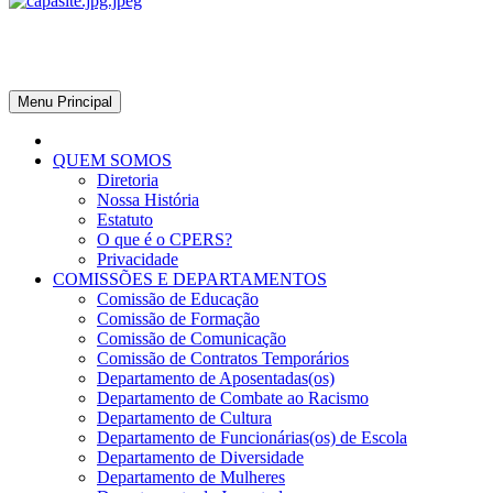
CPERS – Sindicato
CPERS – Sindicato dos Professores e Funcionários de escola do Est
Menu Principal
QUEM SOMOS
Diretoria
Nossa História
Estatuto
O que é o CPERS?
Privacidade
COMISSÕES E DEPARTAMENTOS
Comissão de Educação
Comissão de Formação
Comissão de Comunicação
Comissão de Contratos Temporários
Departamento de Aposentadas(os)
Departamento de Combate ao Racismo
Departamento de Cultura
Departamento de Funcionárias(os) de Escola
Departamento de Diversidade
Departamento de Mulheres