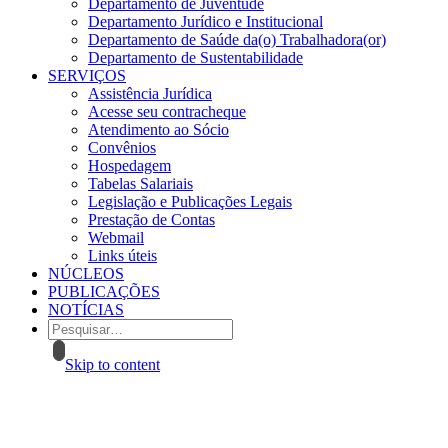
Departamento de Juventude
Departamento Jurídico e Institucional
Departamento de Saúde da(o) Trabalhadora(or)
Departamento de Sustentabilidade
SERVIÇOS
Assistência Jurídica
Acesse seu contracheque
Atendimento ao Sócio
Convênios
Hospedagem
Tabelas Salariais
Legislação e Publicações Legais
Prestação de Contas
Webmail
Links úteis
NÚCLEOS
PUBLICAÇÕES
NOTÍCIAS
Skip to content