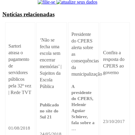
Notícias relacionadas
Presidente
‘Não se
do CPERS
Sartori
fecha uma
alerta sobre
atrasa o
Confira a
escola sem
as
pagamento
resposta do
encerrar
consequências
de
CPERS ao
memórias’ |
da
servidores
governo
Sujeitos da
municipalização
públicos
Escola
pela 32ª vez
Pública
A
| Rede TVT
presidente
do CPERS,
Helenir
Publicado
Aguiar
no site do
Schürer,
Sul 21
23/10/2017
fala sobre a
01/08/2018
…
24/05/2018