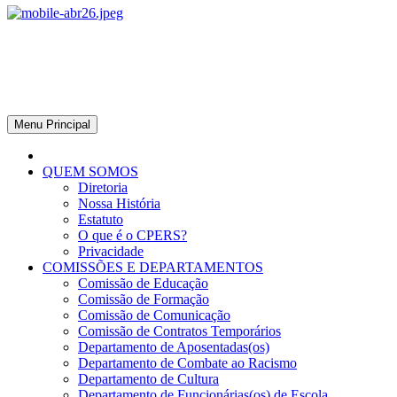
CPERS – Sindicato
CPERS – Sindicato dos Professores e Funcionários de escola do
Estado do Rio Grande do Sul
Menu Principal
QUEM SOMOS
Diretoria
Nossa História
Estatuto
O que é o CPERS?
Privacidade
COMISSÕES E DEPARTAMENTOS
Comissão de Educação
Comissão de Formação
Comissão de Comunicação
Comissão de Contratos Temporários
Departamento de Aposentadas(os)
Departamento de Combate ao Racismo
Departamento de Cultura
Departamento de Funcionárias(os) de Escola