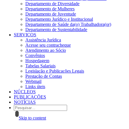
Departamento de Diversidade
Departamento de Mulheres
Departamento de Juventude
Departamento Jurídico e Institucional
Departamento de Saúde da(o) Trabalhadora(or)
Departamento de Sustentabilidade
SERVIÇOS
Assistência Jurídica
Acesse seu contracheque
Atendimento ao Sócio
Convênios
Hospedagem
Tabelas Salariais
Legislação e Publicações Legais
Prestação de Contas
Webmail
Links úteis
NÚCLEOS
PUBLICAÇÕES
NOTÍCIAS
Skip to content