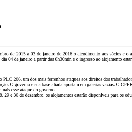
o
ro de 2015 a 03 de janeiro de 2016 o atendimento aos sócios e o al
dia 04 de janeiro a partir das 8h30min e o ingresso ao alojamento estará
r o PLC 206, um dos mais ferrenhos ataques aos direitos dos trabalhado
opulação. O governo e sua base aliada apostam em galerias vazias. O CP
r mais esse ataque do governo.
 29 e 30 de dezembro, os alojamentos estarão disponíveis para os edu