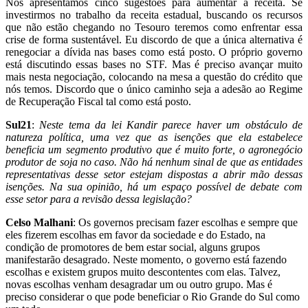
Nós apresentamos cinco sugestões para aumentar a receita. Se
investirmos no trabalho da receita estadual, buscando os recursos
que não estão chegando no Tesouro teremos como enfrentar essa
crise de forma sustentável. Eu discordo de que a única alternativa é
renegociar a dívida nas bases como está posto. O próprio governo
está discutindo essas bases no STF. Mas é preciso avançar muito
mais nesta negociação, colocando na mesa a questão do crédito que
nós temos. Discordo que o único caminho seja a adesão ao Regime
de Recuperação Fiscal tal como está posto.
Sul21
:
Neste tema da lei Kandir parece haver um obstáculo de
natureza política, uma vez que as isenções que ela estabelece
beneficia um segmento produtivo que é muito forte, o agronegócio
produtor de soja no caso. Não há nenhum sinal de que as entidades
representativas desse setor estejam dispostas a abrir mão dessas
isenções. Na sua opinião, há um espaço possível de debate com
esse setor para a revisão dessa legislação?
Celso Malhani
: Os governos precisam fazer escolhas e sempre que
eles fizerem escolhas em favor da sociedade e do Estado, na
condição de promotores de bem estar social, alguns grupos
manifestarão desagrado. Neste momento, o governo está fazendo
escolhas e existem grupos muito descontentes com elas. Talvez,
novas escolhas venham desagradar um ou outro grupo. Mas é
preciso considerar o que pode beneficiar o Rio Grande do Sul como