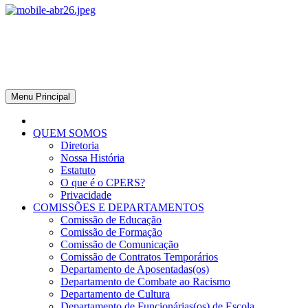
CPERS – Sindicato
CPERS – Sindicato dos Professores e Funcionários de escola do
Estado do Rio Grande do Sul
Menu Principal
QUEM SOMOS
Diretoria
Nossa História
Estatuto
O que é o CPERS?
Privacidade
COMISSÕES E DEPARTAMENTOS
Comissão de Educação
Comissão de Formação
Comissão de Comunicação
Comissão de Contratos Temporários
Departamento de Aposentadas(os)
Departamento de Combate ao Racismo
Departamento de Cultura
Departamento de Funcionárias(os) de Escola