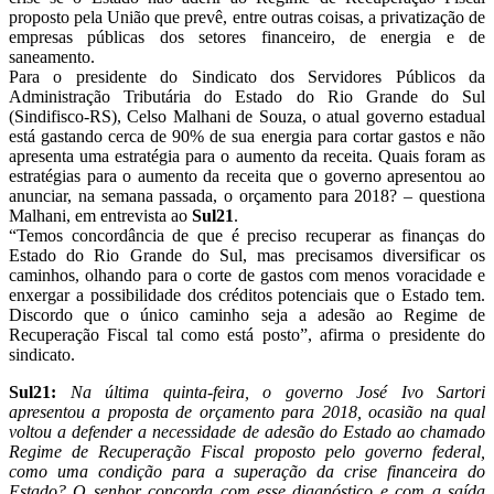
proposto pela União que prevê, entre outras coisas, a privatização de
empresas públicas dos setores financeiro, de energia e de
saneamento.
Para o presidente do Sindicato dos Servidores Públicos da
Administração Tributária do Estado do Rio Grande do Sul
(Sindifisco-RS), Celso Malhani de Souza, o atual governo estadual
está gastando cerca de 90% de sua energia para cortar gastos e não
apresenta uma estratégia para o aumento da receita. Quais foram as
estratégias para o aumento da receita que o governo apresentou ao
anunciar, na semana passada, o orçamento para 2018? – questiona
Malhani, em entrevista ao
Sul21
.
“Temos concordância de que é preciso recuperar as finanças do
Estado do Rio Grande do Sul, mas precisamos diversificar os
caminhos, olhando para o corte de gastos com menos voracidade e
enxergar a possibilidade dos créditos potenciais que o Estado tem.
Discordo que o único caminho seja a adesão ao Regime de
Recuperação Fiscal tal como está posto”, afirma o presidente do
sindicato.
Sul21:
Na última quinta-feira, o governo José Ivo Sartori
apresentou a proposta de orçamento para 2018, ocasião na qual
voltou a defender a necessidade de adesão do Estado ao chamado
Regime de Recuperação Fiscal proposto pelo governo federal,
como uma condição para a superação da crise financeira do
Estado? O senhor concorda com esse diagnóstico e com a saída