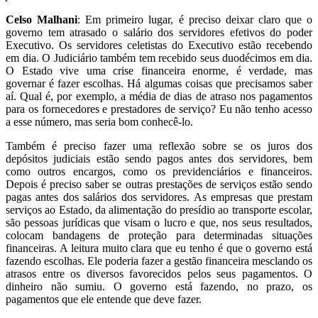
Celso Malhani
: Em primeiro lugar, é preciso deixar claro que o
governo tem atrasado o salário dos servidores efetivos do poder
Executivo. Os servidores celetistas do Executivo estão recebendo
em dia. O Judiciário também tem recebido seus duodécimos em dia.
O Estado vive uma crise financeira enorme, é verdade, mas
governar é fazer escolhas. Há algumas coisas que precisamos saber
aí. Qual é, por exemplo, a média de dias de atraso nos pagamentos
para os fornecedores e prestadores de serviço? Eu não tenho acesso
a esse número, mas seria bom conhecê-lo.
Também é preciso fazer uma reflexão sobre se os juros dos
depósitos judiciais estão sendo pagos antes dos servidores, bem
como outros encargos, como os previdenciários e financeiros.
Depois é preciso saber se outras prestações de serviços estão sendo
pagas antes dos salários dos servidores. As empresas que prestam
serviços ao Estado, da alimentação do presídio ao transporte escolar,
são pessoas jurídicas que visam o lucro e que, nos seus resultados,
colocam bandagens de proteção para determinadas situações
financeiras. A leitura muito clara que eu tenho é que o governo está
fazendo escolhas. Ele poderia fazer a gestão financeira mesclando os
atrasos entre os diversos favorecidos pelos seus pagamentos. O
dinheiro não sumiu. O governo está fazendo, no prazo, os
pagamentos que ele entende que deve fazer.