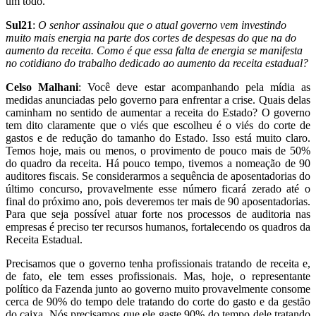
um todo.
Sul21
:
O senhor assinalou que o atual governo vem investindo
muito mais energia na parte dos cortes de despesas do que na do
aumento da receita. Como é que essa falta de energia se manifesta
no cotidiano do trabalho dedicado ao aumento da receita estadual?
Celso Malhani
: Você deve estar acompanhando pela mídia as
medidas anunciadas pelo governo para enfrentar a crise. Quais delas
caminham no sentido de aumentar a receita do Estado? O governo
tem dito claramente que o viés que escolheu é o viés do corte de
gastos e de redução do tamanho do Estado. Isso está muito claro.
Temos hoje, mais ou menos, o provimento de pouco mais de 50%
do quadro da receita. Há pouco tempo, tivemos a nomeação de 90
auditores fiscais. Se considerarmos a sequência de aposentadorias do
último concurso, provavelmente esse número ficará zerado até o
final do próximo ano, pois deveremos ter mais de 90 aposentadorias.
Para que seja possível atuar forte nos processos de auditoria nas
empresas é preciso ter recursos humanos, fortalecendo os quadros da
Receita Estadual.
Precisamos que o governo tenha profissionais tratando de receita e,
de fato, ele tem esses profissionais. Mas, hoje, o representante
político da Fazenda junto ao governo muito provavelmente consome
cerca de 90% do tempo dele tratando do corte do gasto e da gestão
do caixa. Nós precisamos que ele gaste 90% do tempo dele tratando