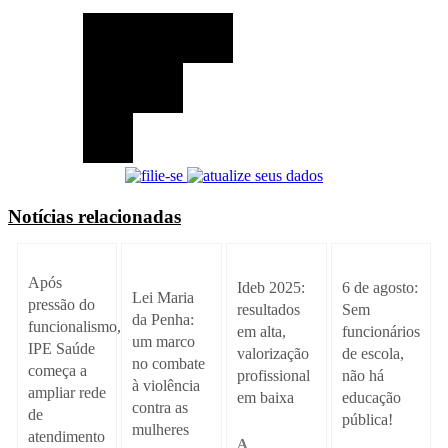
Notícias relacionadas
Após
Ideb 2025:
6 de agosto:
Lei Maria
pressão do
resultados
Sem
da Penha:
funcionalismo,
em alta,
funcionários
um marco
IPE Saúde
valorização
de escola,
no combate
começa a
profissional
não há
à violência
ampliar rede
em baixa
educação
contra as
de
pública!
mulheres
atendimento
A