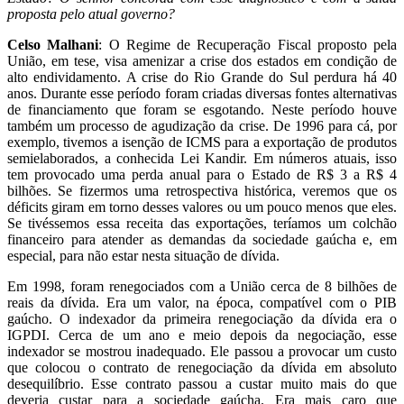
proposta pelo atual governo?
Celso Malhani
: O Regime de Recuperação Fiscal proposto pela
União, em tese, visa amenizar a crise dos estados em condição de
alto endividamento. A crise do Rio Grande do Sul perdura há 40
anos. Durante esse período foram criadas diversas fontes alternativas
de financiamento que foram se esgotando. Neste período houve
também um processo de agudização da crise. De 1996 para cá, por
exemplo, tivemos a isenção de ICMS para a exportação de produtos
semielaborados, a conhecida Lei Kandir. Em números atuais, isso
tem provocado uma perda anual para o Estado de R$ 3 a R$ 4
bilhões. Se fizermos uma retrospectiva histórica, veremos que os
déficits giram em torno desses valores ou um pouco menos que eles.
Se tivéssemos essa receita das exportações, teríamos um colchão
financeiro para atender as demandas da sociedade gaúcha e, em
especial, para não estar nesta situação de dívida.
Em 1998, foram renegociados com a União cerca de 8 bilhões de
reais da dívida. Era um valor, na época, compatível com o PIB
gaúcho. O indexador da primeira renegociação da dívida era o
IGPDI. Cerca de um ano e meio depois da negociação, esse
indexador se mostrou inadequado. Ele passou a provocar um custo
que colocou o contrato de renegociação da dívida em absoluto
desequilíbrio. Esse contrato passou a custar muito mais do que
deveria custar para a sociedade gaúcha. Era mais caro que