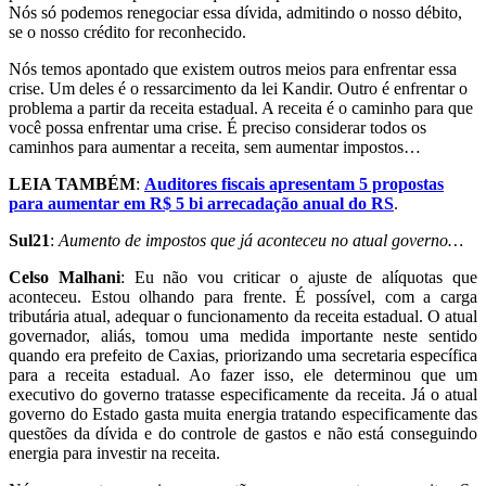
Nós só podemos renegociar essa dívida, admitindo o nosso débito,
se o nosso crédito for reconhecido.
Nós temos apontado que existem outros meios para enfrentar essa
crise. Um deles é o ressarcimento da lei Kandir. Outro é enfrentar o
problema a partir da receita estadual. A receita é o caminho para que
você possa enfrentar uma crise. É preciso considerar todos os
caminhos para aumentar a receita, sem aumentar impostos…
LEIA TAMBÉM
:
Auditores fiscais apresentam 5 propostas
para aumentar em R$ 5 bi arrecadação anual do RS
.
Sul21
:
Aumento de impostos que já aconteceu no atual governo…
Celso Malhani
: Eu não vou criticar o ajuste de alíquotas que
aconteceu. Estou olhando para frente. É possível, com a carga
tributária atual, adequar o funcionamento da receita estadual. O atual
governador, aliás, tomou uma medida importante neste sentido
quando era prefeito de Caxias, priorizando uma secretaria específica
para a receita estadual. Ao fazer isso, ele determinou que um
executivo do governo tratasse especificamente da receita. Já o atual
governo do Estado gasta muita energia tratando especificamente das
questões da dívida e do controle de gastos e não está conseguindo
energia para investir na receita.