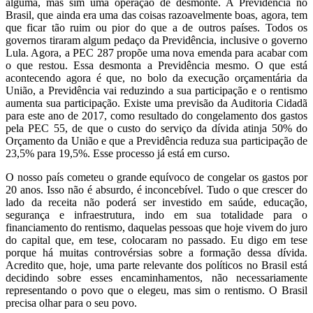
alguma, mas sim uma operação de desmonte. A Previdência no
Brasil, que ainda era uma das coisas razoavelmente boas, agora, tem
que ficar tão ruim ou pior do que a de outros países. Todos os
governos tiraram algum pedaço da Previdência, inclusive o governo
Lula. Agora, a PEC 287 propõe uma nova emenda para acabar com
o que restou. Essa desmonta a Previdência mesmo. O que está
acontecendo agora é que, no bolo da execução orçamentária da
União, a Previdência vai reduzindo a sua participação e o rentismo
aumenta sua participação. Existe uma previsão da Auditoria Cidadã
para este ano de 2017, como resultado do congelamento dos gastos
pela PEC 55, de que o custo do serviço da dívida atinja 50% do
Orçamento da União e que a Previdência reduza sua participação de
23,5% para 19,5%. Esse processo já está em curso.
O nosso país cometeu o grande equívoco de congelar os gastos por
20 anos. Isso não é absurdo, é inconcebível. Tudo o que crescer do
lado da receita não poderá ser investido em saúde, educação,
segurança e infraestrutura, indo em sua totalidade para o
financiamento do rentismo, daquelas pessoas que hoje vivem do juro
do capital que, em tese, colocaram no passado. Eu digo em tese
porque há muitas controvérsias sobre a formação dessa dívida.
Acredito que, hoje, uma parte relevante dos políticos no Brasil está
decidindo sobre esses encaminhamentos, não necessariamente
representando o povo que o elegeu, mas sim o rentismo. O Brasil
precisa olhar para o seu povo.