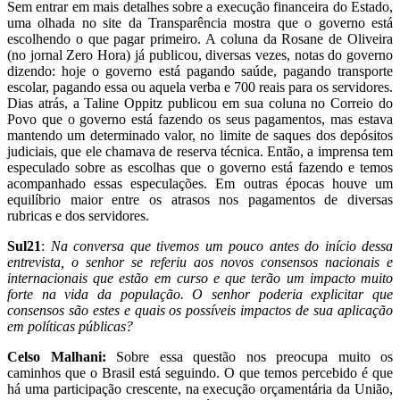
Sem entrar em mais detalhes sobre a execução financeira do Estado,
uma olhada no site da Transparência mostra que o governo está
escolhendo o que pagar primeiro. A coluna da Rosane de Oliveira
(no jornal Zero Hora) já publicou, diversas vezes, notas do governo
dizendo: hoje o governo está pagando saúde, pagando transporte
escolar, pagando essa ou aquela verba e 700 reais para os servidores.
Dias atrás, a Taline Oppitz publicou em sua coluna no Correio do
Povo que o governo está fazendo os seus pagamentos, mas estava
mantendo um determinado valor, no limite de saques dos depósitos
judiciais, que ele chamava de reserva técnica. Então, a imprensa tem
especulado sobre as escolhas que o governo está fazendo e temos
acompanhado essas especulações. Em outras épocas houve um
equilíbrio maior entre os atrasos nos pagamentos de diversas
rubricas e dos servidores.
Sul21
:
Na conversa que tivemos um pouco antes do início dessa
entrevista, o senhor se referiu aos novos consensos nacionais e
internacionais que estão em curso e que terão um impacto muito
forte na vida da população. O senhor poderia explicitar que
consensos são estes e quais os possíveis impactos de sua aplicação
em políticas públicas?
Celso Malhani:
Sobre essa questão nos preocupa muito os
caminhos que o Brasil está seguindo. O que temos percebido é que
há uma participação crescente, na execução orçamentária da União,