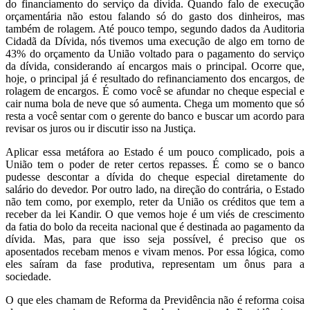
do financiamento do serviço da dívida. Quando falo de execução
orçamentária não estou falando só do gasto dos dinheiros, mas
também de rolagem. Até pouco tempo, segundo dados da Auditoria
Cidadã da Dívida, nós tivemos uma execução de algo em torno de
43% do orçamento da União voltado para o pagamento do serviço
da dívida, considerando aí encargos mais o principal. Ocorre que,
hoje, o principal já é resultado do refinanciamento dos encargos, de
rolagem de encargos. É como você se afundar no cheque especial e
cair numa bola de neve que só aumenta. Chega um momento que só
resta a você sentar com o gerente do banco e buscar um acordo para
revisar os juros ou ir discutir isso na Justiça.
Aplicar essa metáfora ao Estado é um pouco complicado, pois a
União tem o poder de reter certos repasses. É como se o banco
pudesse descontar a dívida do cheque especial diretamente do
salário do devedor. Por outro lado, na direção do contrária, o Estado
não tem como, por exemplo, reter da União os créditos que tem a
receber da lei Kandir. O que vemos hoje é um viés de crescimento
da fatia do bolo da receita nacional que é destinada ao pagamento da
dívida. Mas, para que isso seja possível, é preciso que os
aposentados recebam menos e vivam menos. Por essa lógica, como
eles saíram da fase produtiva, representam um ônus para a
sociedade.
O que eles chamam de Reforma da Previdência não é reforma coisa