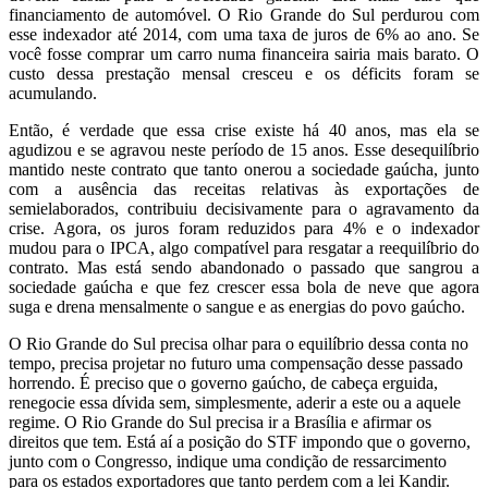
financiamento de automóvel. O Rio Grande do Sul perdurou com
esse indexador até 2014, com uma taxa de juros de 6% ao ano. Se
você fosse comprar um carro numa financeira sairia mais barato. O
custo dessa prestação mensal cresceu e os déficits foram se
acumulando.
Então, é verdade que essa crise existe há 40 anos, mas ela se
agudizou e se agravou neste período de 15 anos. Esse desequilíbrio
mantido neste contrato que tanto onerou a sociedade gaúcha, junto
com a ausência das receitas relativas às exportações de
semielaborados, contribuiu decisivamente para o agravamento da
crise. Agora, os juros foram reduzidos para 4% e o indexador
mudou para o IPCA, algo compatível para resgatar a reequilíbrio do
contrato. Mas está sendo abandonado o passado que sangrou a
sociedade gaúcha e que fez crescer essa bola de neve que agora
suga e drena mensalmente o sangue e as energias do povo gaúcho.
O Rio Grande do Sul precisa olhar para o equilíbrio dessa conta no
tempo, precisa projetar no futuro uma compensação desse passado
horrendo. É preciso que o governo gaúcho, de cabeça erguida,
renegocie essa dívida sem, simplesmente, aderir a este ou a aquele
regime. O Rio Grande do Sul precisa ir a Brasília e afirmar os
direitos que tem. Está aí a posição do STF impondo que o governo,
junto com o Congresso, indique uma condição de ressarcimento
para os estados exportadores que tanto perdem com a lei Kandir.