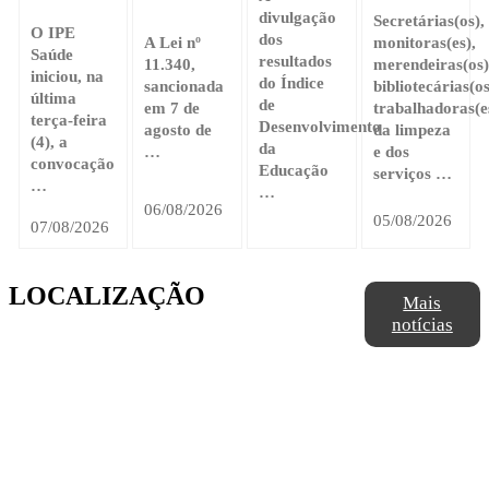
divulgação
Secretárias(os),
O IPE
dos
A Lei nº
monitoras(es),
Saúde
resultados
11.340,
merendeiras(os)
iniciou, na
do Índice
sancionada
bibliotecárias(os
última
de
em 7 de
trabalhadoras(e
terça-feira
Desenvolvimento
agosto de
da limpeza
(4), a
da
…
e dos
convocação
Educação
serviços …
…
…
06/08/2026
05/08/2026
07/08/2026
LOCALIZAÇÃO
Mais
notícias