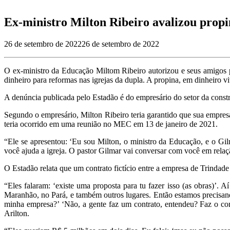
Ex-ministro Milton Ribeiro avalizou prop
26 de setembro de 2022
26 de setembro de 2022
O ex-ministro da Educação Miltom Ribeiro autorizou e seus amigos p
dinheiro para reformas nas igrejas da dupla. A propina, em dinheiro 
A denúncia publicada pelo Estadão é do empresário do setor da constr
Segundo o empresário, Milton Ribeiro teria garantido que sua empresa 
teria ocorrido em uma reunião no MEC em 13 de janeiro de 2021.
“Ele se apresentou: ‘Eu sou Milton, o ministro da Educação, e o Gilm
você ajuda a igreja. O pastor Gilmar vai conversar com você em relaçã
O Estadão relata que um contrato fictício entre a empresa de Trindade 
“Eles falaram: ‘existe uma proposta para tu fazer isso (as obras)’. 
Maranhão, no Pará, e também outros lugares. Então estamos precisand
minha empresa?’ ‘Não, a gente faz um contrato, entendeu? Faz o contr
Arilton.