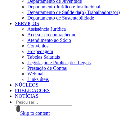
Departamento de Juventude
Departamento Jurídico e Institucional
Departamento de Saúde da(o) Trabalhadora(or)
Departamento de Sustentabilidade
SERVIÇOS
Assistência Jurídica
Acesse seu contracheque
Atendimento ao Sócio
Convênios
Hospedagem
Tabelas Salariais
Legislação e Publicações Legais
Prestação de Contas
Webmail
Links úteis
NÚCLEOS
PUBLICAÇÕES
NOTÍCIAS
Skip to content