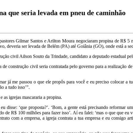
ina que seria levada em pneu de caminhão
astores Gilmar Santos e Arilton Moura negociaram propina de R$ 5 mil
vivo, deveria ser levada de Belém (PA) até Goiânia (GO), onde está a se
ução civil Ailson Souto da Trindade, candidato a deputado estadual pe
de construção civil seria contratada pelo governo para a realização de 
ar já me passou o que ele propôs para você e eu preciso colocar a tua e
o a tudo isso’”.
e as igrejas mascararia a propina.
Aí eu disse: ‘que proposta?’. ‘Bom, a gente está precisando reformar 
o de R$ 100 milhões para fazer isso’. Aí eu falei: ‘mas o que que eu v
ato com a empresa, a igreja contrata a tua empresa e eu consigo artic