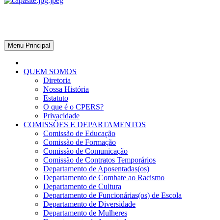
CPERS – Sindicato
CPERS – Sindicato dos Professores e Funcionários de escola do Est
Menu Principal
QUEM SOMOS
Diretoria
Nossa História
Estatuto
O que é o CPERS?
Privacidade
COMISSÕES E DEPARTAMENTOS
Comissão de Educação
Comissão de Formação
Comissão de Comunicação
Comissão de Contratos Temporários
Departamento de Aposentadas(os)
Departamento de Combate ao Racismo
Departamento de Cultura
Departamento de Funcionárias(os) de Escola
Departamento de Diversidade
Departamento de Mulheres