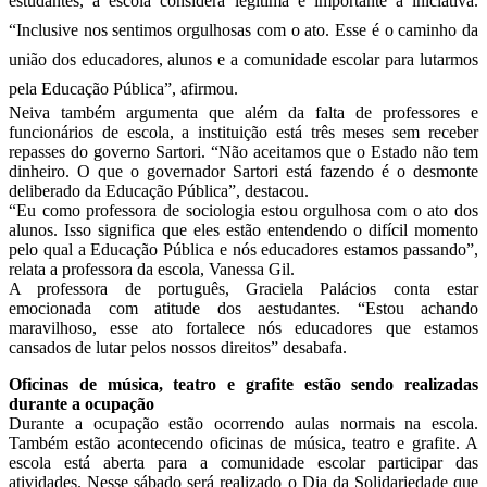
estudantes, a escola considera legitima e importante a iniciativa.
“Inclusive nos sentimos orgulhosas com o ato. Esse é o caminho da
união dos educadores, alunos e a comunidade escolar para lutarmos
pela Educação Pública”, afirmou.
Neiva também argumenta que além da falta de professores e
funcionários de escola, a instituição está três meses sem receber
repasses do governo Sartori. “Não aceitamos que o Estado não tem
dinheiro. O que o governador Sartori está fazendo é o desmonte
deliberado da Educação Pública”, destacou.
“Eu como professora de sociologia estou orgulhosa com o ato dos
alunos. Isso significa que eles estão entendendo o difícil momento
pelo qual a Educação Pública e nós educadores estamos passando”,
relata a professora da escola, Vanessa Gil.
A professora de português, Graciela Palácios conta estar
emocionada com atitude dos aestudantes. “Estou achando
maravilhoso, esse ato fortalece nós educadores que estamos
cansados de lutar pelos nossos direitos” desabafa.
Oficinas de música, teatro e grafite estão sendo realizadas
durante a ocupação
Durante a ocupação estão ocorrendo aulas normais na escola.
Também estão acontecendo oficinas de música, teatro e grafite. A
escola está aberta para a comunidade escolar participar das
atividades. Nesse sábado será realizado o Dia da Solidariedade que