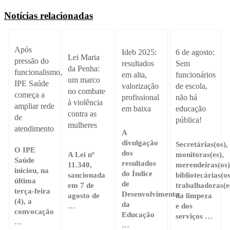
Notícias relacionadas
Após
Ideb 2025:
6 de agosto:
Lei Maria
pressão do
resultados
Sem
da Penha:
funcionalismo,
em alta,
funcionários
um marco
IPE Saúde
valorização
de escola,
no combate
começa a
profissional
não há
à violência
ampliar rede
em baixa
educação
contra as
de
pública!
mulheres
atendimento
A
divulgação
Secretárias(os),
O IPE
dos
A Lei nº
monitoras(es),
Saúde
resultados
11.340,
merendeiras(os)
iniciou, na
do Índice
sancionada
bibliotecárias(os
última
de
em 7 de
trabalhadoras(e
terça-feira
Desenvolvimento
agosto de
da limpeza
(4), a
da
…
e dos
convocação
Educação
serviços …
…
…