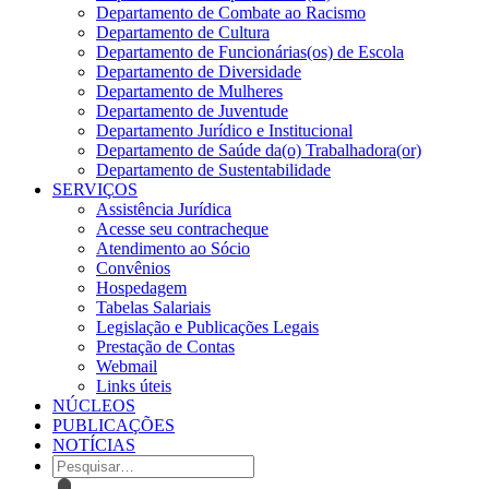
Departamento de Combate ao Racismo
Departamento de Cultura
Departamento de Funcionárias(os) de Escola
Departamento de Diversidade
Departamento de Mulheres
Departamento de Juventude
Departamento Jurídico e Institucional
Departamento de Saúde da(o) Trabalhadora(or)
Departamento de Sustentabilidade
SERVIÇOS
Assistência Jurídica
Acesse seu contracheque
Atendimento ao Sócio
Convênios
Hospedagem
Tabelas Salariais
Legislação e Publicações Legais
Prestação de Contas
Webmail
Links úteis
NÚCLEOS
PUBLICAÇÕES
NOTÍCIAS