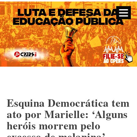
CPERS – Sindicato
CPERS – Sindicato dos Professores e Funcionários de escola
do Estado do Rio Grande do Sul
Skip
to
content
Esquina Democrática tem
ato por Marielle: ‘Alguns
heróis morrem pelo
excesso de melanina’