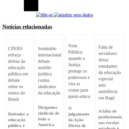
Notícias relacionadas
Nota
Falta de
Seminário
CPERS
Pública:
servidores
internacional
reforça
quando a
deixa
debate
defesa da
Justiça
estudantes
assédio
educação
protege os
da educação
jurídico
pública em
poderosos e
especial
contra
debate
vira as
sem
sindicatos
sobre os
costas para
assistência
da educação
rumos do
quem educa
em Bagé
Brasil
Dirigentes
O
A falta de
sindicais de
Defender a
julgamento
profissionais
toda a
educação
da Ação
nas escolas
América
pública é
Direta de
estaduais é