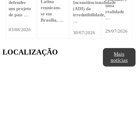
Latina
defender
Inconstitucionalidade
uma
reuniram-
um projeto
(ADI) da
realidade
se em
de país …
irredutibilidade,
…
Brasília, …
…
03/08/2026
29/07/2026
30/07/2026
LOCALIZAÇÃO
Mais
notícias