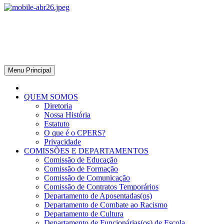
CPERS – Sindicato
CPERS – Sindicato dos Professores e Funcionários de escola do
Estado do Rio Grande do Sul
Menu Principal
QUEM SOMOS
Diretoria
Nossa História
Estatuto
O que é o CPERS?
Privacidade
COMISSÕES E DEPARTAMENTOS
Comissão de Educação
Comissão de Formação
Comissão de Comunicação
Comissão de Contratos Temporários
Departamento de Aposentadas(os)
Departamento de Combate ao Racismo
Departamento de Cultura
Departamento de Funcionárias(os) de Escola