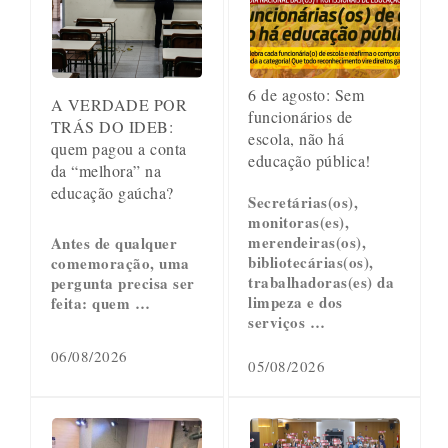
6 de agosto: Sem
A VERDADE POR
funcionários de
TRÁS DO IDEB:
escola, não há
quem pagou a conta
educação pública!
da “melhora” na
educação gaúcha?
Secretárias(os),
monitoras(es),
merendeiras(os),
Antes de qualquer
bibliotecárias(os),
comemoração, uma
trabalhadoras(es) da
pergunta precisa ser
limpeza e dos
feita: quem …
serviços …
06/08/2026
05/08/2026