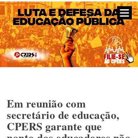
CPERS – Sindicato
CPERS – Sindicato dos Professores e Funcionários de escola
do Estado do Rio Grande do Sul
Skip
to
content
Em reunião com
secretário de educação,
CPERS garante que
ponto dos educadores não