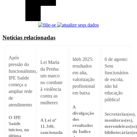
Notícias relacionadas
Após
Ideb 2025:
6 de agosto:
Lei Maria
pressão do
resultados
Sem
da Penha:
funcionalismo,
em alta,
funcionários
um marco
IPE Saúde
valorização
de escola,
no combate
começa a
profissional
não há
à violência
ampliar rede
em baixa
educação
contra as
de
pública!
mulheres
atendimento
A
divulgação
Secretárias(os),
O IPE
dos
A Lei nº
monitoras(es),
Saúde
resultados
11.340,
merendeiras(os)
iniciou, na
do Índice
sancionada
bibliotecárias(os
última