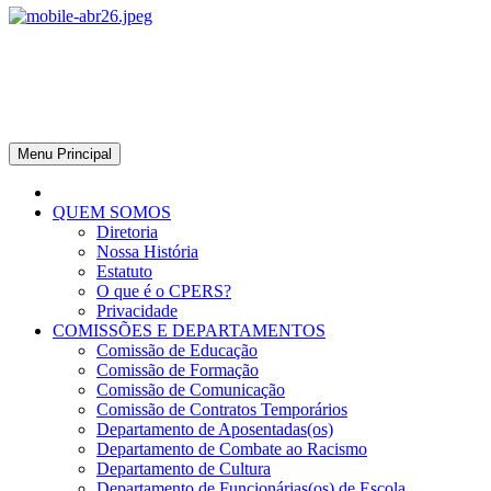
CPERS – Sindicato
CPERS – Sindicato dos Professores e Funcionários de escola do
Estado do Rio Grande do Sul
Menu Principal
QUEM SOMOS
Diretoria
Nossa História
Estatuto
O que é o CPERS?
Privacidade
COMISSÕES E DEPARTAMENTOS
Comissão de Educação
Comissão de Formação
Comissão de Comunicação
Comissão de Contratos Temporários
Departamento de Aposentadas(os)
Departamento de Combate ao Racismo
Departamento de Cultura
Departamento de Funcionárias(os) de Escola