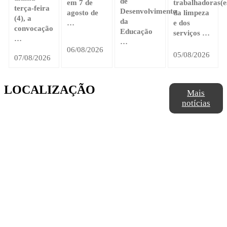
de
em 7 de
trabalhadoras(e
terça-feira
Desenvolvimento
agosto de
da limpeza
(4), a
da
…
e dos
convocação
Educação
serviços …
…
…
06/08/2026
05/08/2026
07/08/2026
LOCALIZAÇÃO
Mais
notícias