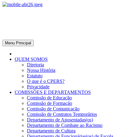
CPERS – Sindicato
CPERS – Sindicato dos Professores e Funcionários de escola do
Estado do Rio Grande do Sul
Menu Principal
QUEM SOMOS
Diretoria
Nossa História
Estatuto
O que é o CPERS?
Privacidade
COMISSÕES E DEPARTAMENTOS
Comissão de Educação
Comissão de Formação
Comissão de Comunicação
Comissão de Contratos Temporários
Departamento de Aposentadas(os)
Departamento de Combate ao Racismo
Departamento de Cultura
Departamento de Funcionárias(os) de Escola