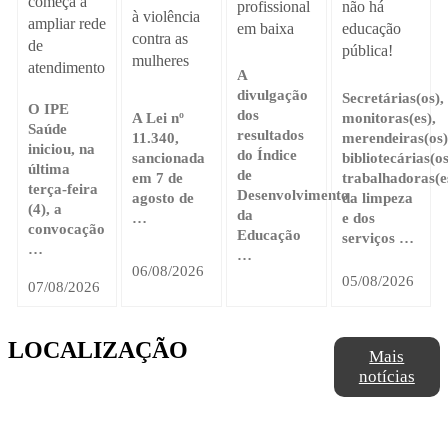
começa a
profissional
não há
à violência
ampliar rede
em baixa
educação
contra as
de
pública!
mulheres
atendimento
A
divulgação
Secretárias(os),
O IPE
dos
A Lei nº
monitoras(es),
Saúde
resultados
11.340,
merendeiras(os)
iniciou, na
do Índice
sancionada
bibliotecárias(os
última
de
em 7 de
trabalhadoras(e
terça-feira
Desenvolvimento
agosto de
da limpeza
(4), a
da
…
e dos
convocação
Educação
serviços …
…
…
06/08/2026
05/08/2026
07/08/2026
LOCALIZAÇÃO
Mais
notícias