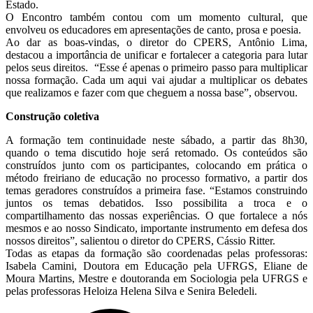
Estado.
O Encontro também contou com um momento cultural, que
envolveu os educadores em apresentações de canto, prosa e poesia.
Ao dar as boas-vindas, o diretor do CPERS, Antônio Lima,
destacou a importância de unificar e fortalecer a categoria para lutar
pelos seus direitos. “Esse é apenas o primeiro passo para multiplicar
nossa formação. Cada um aqui vai ajudar a multiplicar os debates
que realizamos e fazer com que cheguem a nossa base”, observou.
Construção coletiva
A formação tem continuidade neste sábado, a partir das 8h30,
quando o tema discutido hoje será retomado. Os conteúdos são
construídos junto com os participantes, colocando em prática o
método freiriano de educação no processo formativo, a partir dos
temas geradores construídos a primeira fase. “Estamos construindo
juntos os temas debatidos. Isso possibilita a troca e o
compartilhamento das nossas experiências. O que fortalece a nós
mesmos e ao nosso Sindicato, importante instrumento em defesa dos
nossos direitos”, salientou o diretor do CPERS, Cássio Ritter.
Todas as etapas da formação são coordenadas pelas professoras:
Isabela Camini, Doutora em Educação pela UFRGS, Eliane de
Moura Martins, Mestre e doutoranda em Sociologia pela UFRGS e
pelas professoras Heloiza Helena Silva e Senira Beledeli.