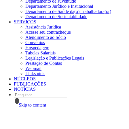
Departamento de Juventude
Departamento Jurídico e Institucional
Departamento de Saúde da(o) Trabalhadora(or)
Departamento de Sustentabilidade
SERVIÇOS
Assistência Jurídica
Acesse seu contracheque
Atendimento ao Sócio
Convênios
Hospedagem
Tabelas Salariais
Legislação e Publicações Legais
Prestação de Contas
Webmail
Links úteis
NÚCLEOS
PUBLICAÇÕES
NOTÍCIAS
Skip to content