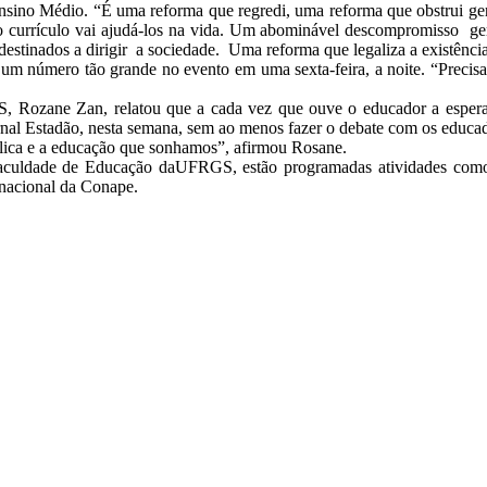
Ensino Médio. “É uma reforma que regredi, uma reforma que obstrui ger
do currículo vai ajudá-los na vida. Um abominável descompromisso ger
stinados a dirigir a sociedade. Uma reforma que legaliza a existência 
 um número tão grande no evento em uma sexta-feira, a noite. “Precisa
S, Rozane Zan, relatou que a cada vez que ouve o educador a esper
ornal Estadão, nesta semana, sem ao menos fazer o debate com os educa
blica e a educação que sonhamos”, afirmou Rosane.
aculdade de Educação daUFRGS, estão programadas atividades como rel
 nacional da Conape.