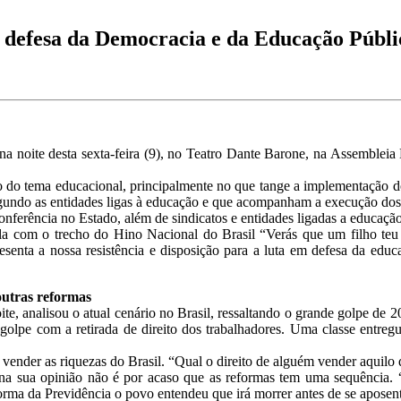
m defesa da Democracia e da Educação Púb
 noite desta sexta-feira (9), no Teatro Dante Barone, na Assembleia 
no do tema educacional, principalmente no que tange a implementação d
gundo as entidades ligas à educação e que acompanham a execução dos
rência no Estado, além de sindicatos e entidades ligadas a educação
a com o trecho do Hino Nacional do Brasil “Verás que um filho teu 
enta a nossa resistência e disposição para a luta em defesa da educ
outras reformas
ite, analisou o atual cenário no Brasil, ressaltando o grande golpe d
lpe com a retirada de direito dos trabalhadores. Uma classe entregu
 vender as riquezas do Brasil. “Qual o direito de alguém vender aquilo 
e na sua opinião não é por acaso que as reformas tem uma sequência. 
eforma da Previdência o povo entendeu que irá morrer antes de se aposen