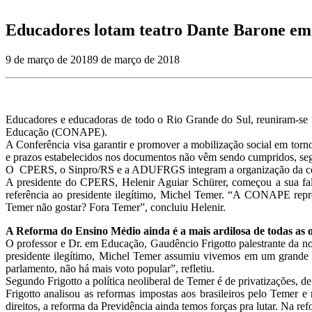
Educadores lotam teatro Dante Barone e
9 de março de 2018
9 de março de 2018
Educadores e educadoras de todo o Rio Grande do Sul, reuniram-se na
Educação (CONAPE).
A Conferência visa garantir e promover a mobilização social em tor
e prazos estabelecidos nos documentos não vêm sendo cumpridos, se
O CPERS, o Sinpro/RS e a ADUFRGS integram a organização da confe
A presidente do CPERS, Helenir Aguiar Schürer, começou a sua fal
referência ao presidente ilegítimo, Michel Temer. “A CONAPE repres
Temer não gostar? Fora Temer”, concluiu Helenir.
A
Reforma do Ensino Médio ainda é a mais ardilosa de todas as 
O professor e Dr. em Educação, Gaudêncio Frigotto palestrante da no
presidente ilegítimo, Michel Temer assumiu vivemos em um grande go
parlamento, não há mais voto popular”, refletiu.
Segundo Frigotto a política neoliberal de Temer é de privatizações, de
Frigotto analisou as reformas impostas aos brasileiros pelo Temer 
direitos, a reforma da Previdência ainda temos forças pra lutar. Na r