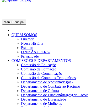
CPERS – Sindicato
CPERS – Sindicato dos Professores e Funcionários de escola do Est
Menu Principal
QUEM SOMOS
Diretoria
Nossa História
Estatuto
O que é o CPERS?
Privacidade
COMISSÕES E DEPARTAMENTOS
Comissão de Educação
Comissão de Formação
Comissão de Comunicação
Comissão de Contratos Temporários
Departamento de Aposentadas(os)
Departamento de Combate ao Racismo
Departamento de Cultura
Departamento de Funcionárias(os) de Escola
Departamento de Diversidade
Departamento de Mulheres